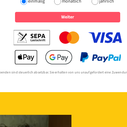
einmalig
monatlich
jährlich
Weiter
Spenden sind steuerlich absetzbar. Sie erhalten von uns unaufgefordert eine Zuwendu