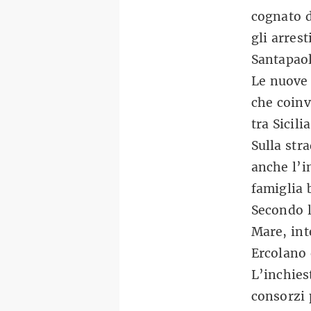
cognato d
gli arres
Santapao
Le nuove 
che coinv
tra Sicili
Sulla str
anche l’i
famiglia 
Secondo l
Mare, int
Ercolano e
L’inchies
consorzi 