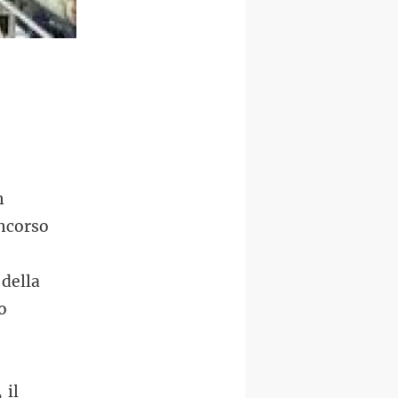
n
oncorso
 della
o
 il