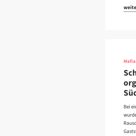
weit
Mafia
Sch
org
Sü
Bei e
wurde
Rausc
Gasts