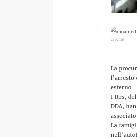
caronte
La procur
l’arresto
esterno.
I Ros, de
DDA, hann
associato
La famigl
nell’auto