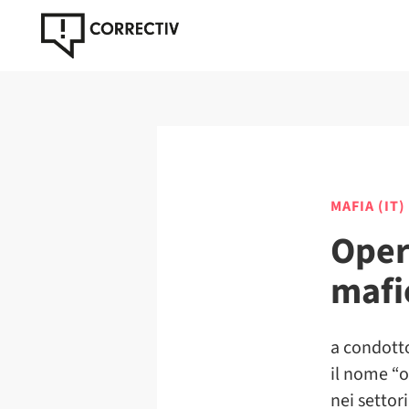
MAFIA (IT)
Oper
mafi
a condotto
il nome “o
nei settori