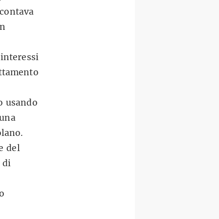
scontava
an
interessi
ettamento
lo usando
 una
olano.
e del
 di
o