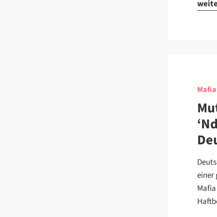
weit
Mafia
Mut
‘Nd
Deu
Deuts
einer
Mafia
Haftb