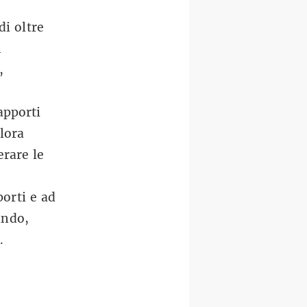
di oltre
4
,
apporti
llora
erare le
porti e ad
ando,
.