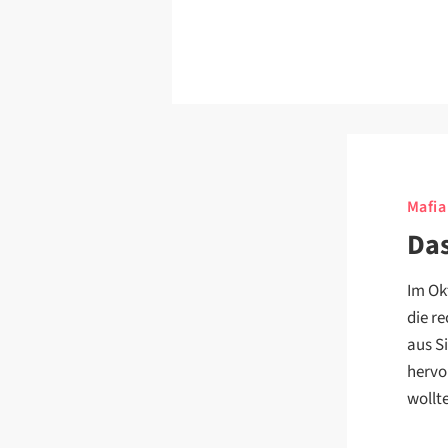
Mafia
Da
Im Ok
die r
aus Si
hervo
wollt