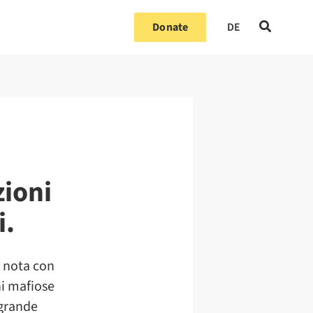
Donate
DE
zioni
i.
, nota con
ni mafiose
a grande