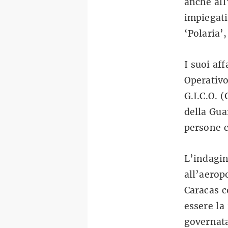
anche all
impiegati
‘Polaria’,
I suoi aff
Operativo
G.I.C.O. 
della Gua
persone c
L’indagin
all’aerop
Caracas c
essere la
governata