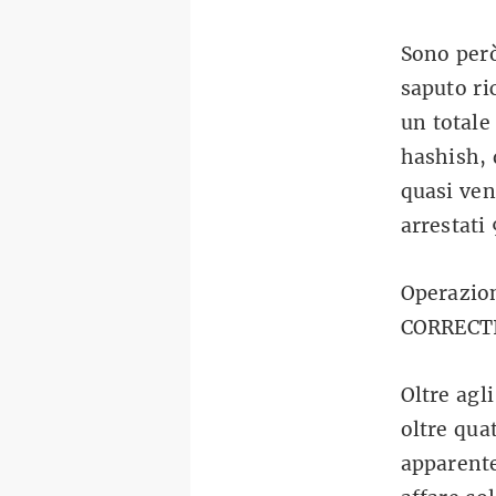
Sono però
saputo ri
un totale
hashish, 
quasi ven
arrestati 
Operazio
CORRECT
Oltre agl
oltre qua
apparente