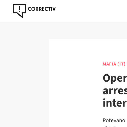
MAFIA (IT)
Oper
arres
inte
Potevano c