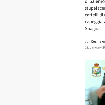
di Salerno
stupefacen
cartelli d
capeggiata
Spagna.
von
Cecilia A
28. January 2