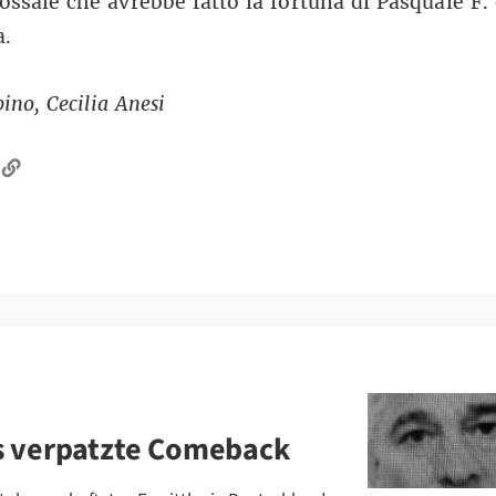
lossale che avrebbe fatto la fortuna di Pasquale F. 
a.
ino, Cecilia Anesi
s verpatzte Comeback