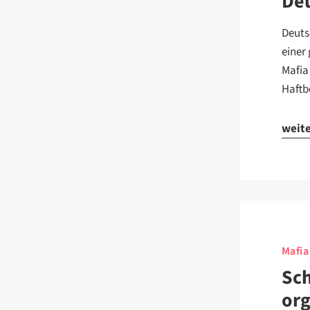
Deu
Deuts
einer
Mafia
Haftb
weit
Mafia
Sch
org