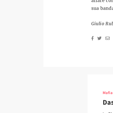
affare co
sua band
Giulio Rub
Mafia
Da