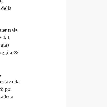
ni
 della
 Centrale
e dal
zata)
oggi a 28
,
ornava da
tò poi
 allora