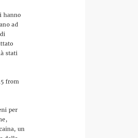
ri hanno
tano ad
 di
ttato
à stati
15
from
eni per
he,
caina, un