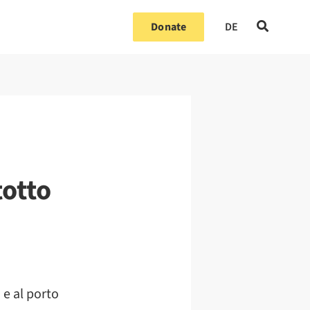
Donate
DE
otto
 e al porto