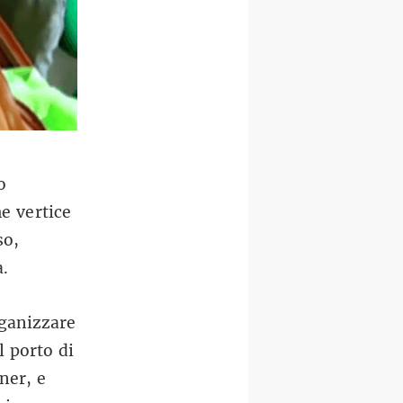
o
me vertice
so,
a.
rganizzare
l porto di
ner, e