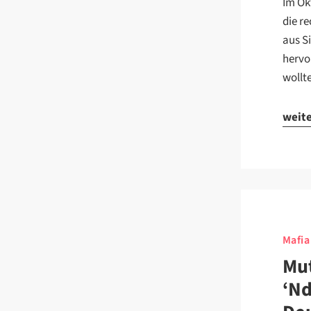
Im Ok
die r
aus Si
hervo
wollt
weit
Mafia
Mut
‘Nd