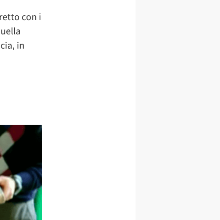
retto con i
quella
cia, in