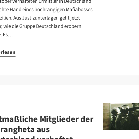
tober verhafteten Ermittler in Deutschland
echte Hand eines hochrangigen Mafiabosses
zilien. Aus Justizunterlagen geht jetzt
r, wie die Gruppe Deutschland erobern
e. Es…
erlesen
maßliche Mitglieder der
rangheta aus