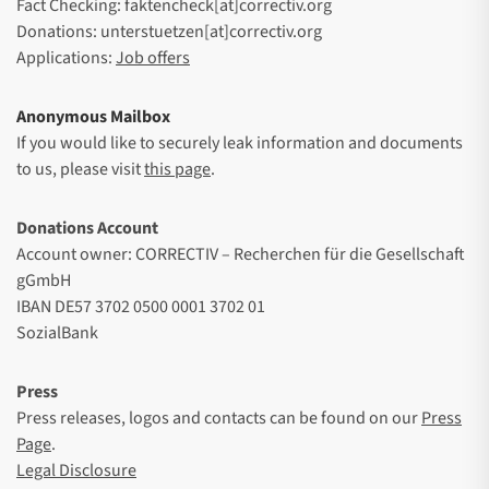
Fact Checking: faktencheck[at]correctiv.org
Donations: unterstuetzen[at]correctiv.org
Applications:
Job offers
Anonymous Mailbox
If you would like to securely leak information and documents
to us, please visit
this page
.
Donations Account
Account owner: CORRECTIV – Recherchen für die Gesellschaft
gGmbH
IBAN DE57 3702 0500 0001 3702 01
SozialBank
Press
Press releases, logos and contacts can be found on our
Press
Page
.
Legal Disclosure