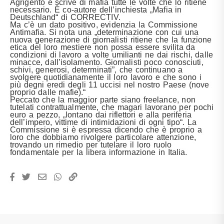
Agrigento e scrive di mafia tutte le volte che lo ritiene
necessario. È co-autore dell’inchiesta „Mafia in
Deutschland“ di CORRECTIV.
Ma c’è un dato positivo, evidenzia la Commissione
Antimafia. Si nota una „determinazione con cui una
nuova generazione di giornalisti ritiene che la funzione
etica del loro mestiere non possa essere svilita da
condizioni di lavoro a volte umilianti ne dai rischi, dalle
minacce, dall’isolamento. Giornalisti poco conosciuti,
schivi, generosi, determinati”, che continuano a
svolgere quotidianamente il loro lavoro e che sono i
più degni eredi degli 11 uccisi nel nostro Paese (nove
proprio dalle mafie).“
Peccato che la maggior parte siano freelance, non
tutelati contrattualmente, che magari lavorano per pochi
euro a pezzo, „lontano dai riflettori e alla periferia
dell’impero, vittime di intimidazioni di ogni tipo“. La
Commissione si è espressa dicendo che è proprio a
loro che dobbiamo rivolgere particolare attenzione,
trovando un rimedio per tutelare il loro ruolo
fondamentale per la libera informazione in Italia.