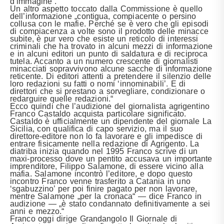
d’immagine“.
Un altro aspetto toccato dalla Commissione è quello
dell’informazione „contigua, compiacente o persino
collusa con le mafie. Perché se è vero che gli episodi
di compiacenza a volte sono il prodotto delle minacce
subite, è pur vero che esiste un reticolo di interessi
criminali che ha trovato in alcuni mezzi di informazione
e in alcuni editori un punto di saldatura e di reciproca
tutela. Accanto a un numero crescente di giornalisti
minacciati sopravvivono alcune sacche di informazione
reticente. Di editori attenti a pretendere il silenzio delle
loro redazioni su fatti o nomi ‘innominabili’. E di
direttori che si prestano a sorvegliare, condizionare o
redarguire quelle redazioni.“
Ecco quindi che l’audizione del giornalista agrigentino
Franco Castaldo acquista particolare significato.
Castaldo è ufficialmente un dipendente del giornale La
Sicilia, con qualifica di capo servizio, ma il suo
direttore-editore non lo fa lavorare e gli impedisce di
entrare fisicamente nella redazione di Agrigento. La
diatriba inizia quando nel 1995 Franco scrive di un
maxi-processo dove un pentito accusava un importante
imprenditore, Filippo Salamone, di essere vicino alla
mafia. Salamone incontrò l’editore, e dopo questo
incontro Franco venne trasferito a Catania in uno
‘sgabuzzino’ per poi finire pagato per non lavorare,
mentre Salamone „per la cronaca“ — dice Franco in
audizione — „è stato condannato definitivamente a sei
anni e mezzo.“
Franco oggi dirige Grandangolo Il Giornale di