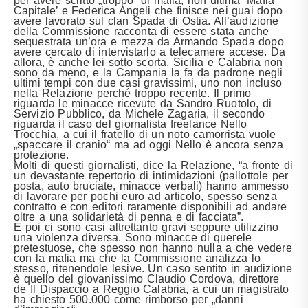
per avere scritto „troppo“ di mafia, non ultima ‘Mafia
Capitale’ e Federica Angeli che finisce nei guai dopo
avere lavorato sul clan Spada di Ostia. All’audizione
della Commissione racconta di essere stata anche
sequestrata un’ora e mezza da Armando Spada dopo
avere cercato di intervistarlo a telecamere accese. Da
allora, è anche lei sotto scorta. Sicilia e Calabria non
sono da meno, e la Campania la fa da padrone negli
ultimi tempi con due casi gravissimi, uno non incluso
nella Relazione perché troppo recente. Il primo
riguarda le minacce ricevute da Sandro Ruotolo, di
Servizio Pubblico, da Michele Zagaria, il secondo
riguarda il caso del giornalista freelance Nello
Trocchia, a cui il fratello di un noto camorrista vuole
„spaccare il cranio“ ma ad oggi Nello è ancora senza
protezione.
Molti di questi giornalisti, dice la Relazione, “a fronte di
un devastante repertorio di intimidazioni (pallottole per
posta, auto bruciate, minacce verbali) hanno ammesso
di lavorare per pochi euro ad articolo, spesso senza
contratto e con editori raramente disponibili ad andare
oltre a una solidarietà di penna e di facciata”.
E poi ci sono casi altrettanto gravi seppure utilizzino
una violenza diversa. Sono minacce di querele
pretestuose, che spesso non hanno nulla a che vedere
con la mafia ma che la Commissione analizza lo
stesso, ritenendole lesive. Un caso sentito in audizione
è quello del giovanissimo Claudio Cordova, direttore
de Il Dispaccio a Reggio Calabria, a cui un magistrato
ha chiesto 500.000 come rimborso per „danni