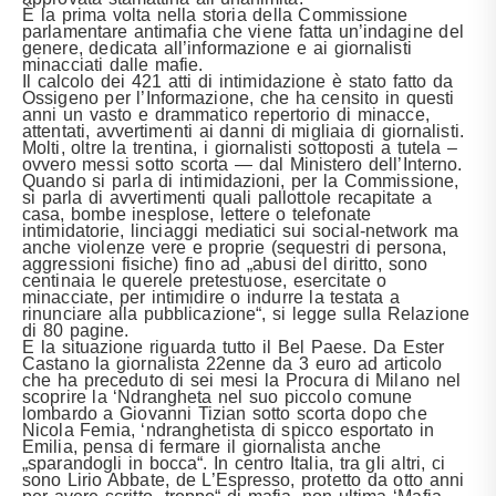
È la prima volta nella storia della Commissione
parlamentare antimafia che viene fatta un’indagine del
genere, dedicata all’informazione e ai giornalisti
minacciati dalle mafie.
Il calcolo dei 421 atti di intimidazione è stato fatto da
Ossigeno per l’Informazione, che ha censito in questi
anni un vasto e drammatico repertorio di minacce,
attentati, avvertimenti ai danni di migliaia di giornalisti.
Molti, oltre la trentina, i giornalisti sottoposti a tutela –
ovvero messi sotto scorta — dal Ministero dell’Interno.
Quando si parla di intimidazioni, per la Commissione,
si parla di avvertimenti quali pallottole recapitate a
casa, bombe inesplose, lettere o telefonate
intimidatorie, linciaggi mediatici sui social-network ma
anche violenze vere e proprie (sequestri di persona,
aggressioni fisiche) fino ad „abusi del diritto, sono
centinaia le querele pretestuose, esercitate o
minacciate, per intimidire o indurre la testata a
rinunciare alla pubblicazione“, si legge sulla Relazione
di 80 pagine.
E la situazione riguarda tutto il Bel Paese. Da Ester
Castano la giornalista 22enne da 3 euro ad articolo
che ha preceduto di sei mesi la Procura di Milano nel
scoprire la ‘Ndrangheta nel suo piccolo comune
lombardo a Giovanni Tizian sotto scorta dopo che
Nicola Femia, ‘ndranghetista di spicco esportato in
Emilia, pensa di fermare il giornalista anche
„sparandogli in bocca“. In centro Italia, tra gli altri, ci
sono Lirio Abbate, de L’Espresso, protetto da otto anni