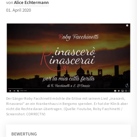
von
Alice Echtermann
01. April 2020
Der Sänger Roby Facchinetti möchte die Erlöse mit seinem Lied „inascerò,
Rinascerai“ an ein Krankenhaus in Bergamo spenden. Er hat der Klinik aber
nicht die Rechte daran übertragen. (Quelle: Youtube, Roby Facchinetti /
Screenshot: CORRECTIV)
BEWERTUNG