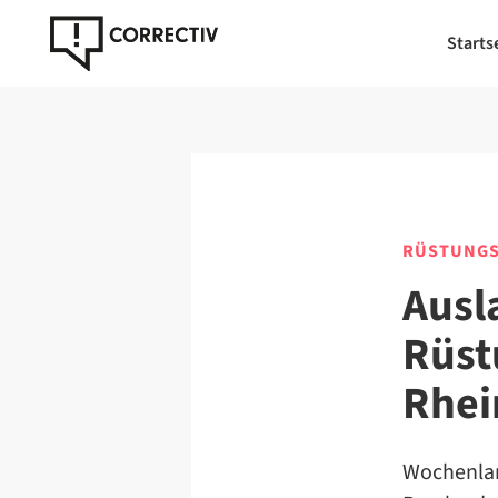
Starts
RÜSTUNGS
Ausl
Rüst
Rhei
Wochenlan