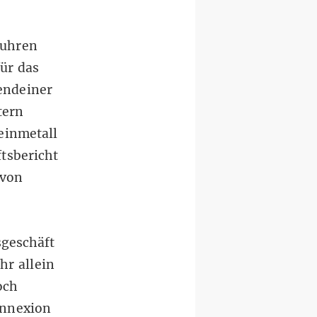
fuhren
ür das
endeiner
tern
einmetall
tsbericht
 von
sgeschäft
hr allein
och
Annexion