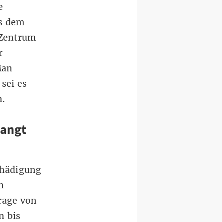
e
s dem
 Zentrum
r
Man
sei es
n.
langt
chädigung
n
rage von
n bis