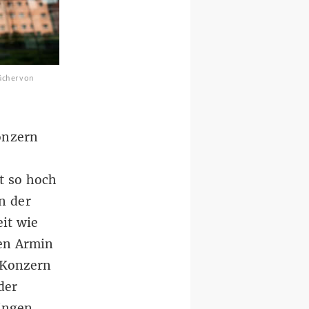
Bücher von
onzern
t so hoch
n der
it wie
den Armin
n Konzern
der
ingen.