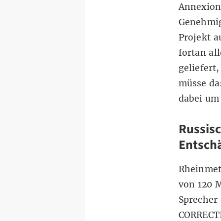
Annexion 
Genehmig
Projekt a
fortan al
geliefert
müsse das
dabei um
Russisc
Entsch
Rheinmet
von 120 M
Sprecher 
CORRECT