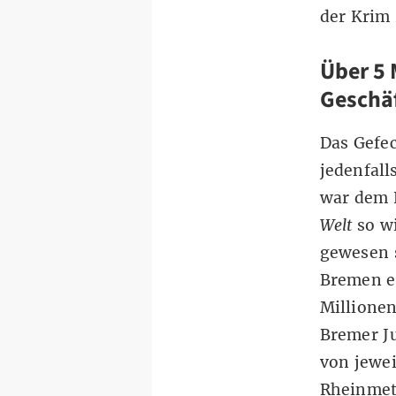
der Krim
Über 5 
Geschä
Das Gefec
jedenfall
war dem
Welt
so wi
gewesen s
Bremen ei
Millionen
Bremer Ju
von jewe
Rheinmeta