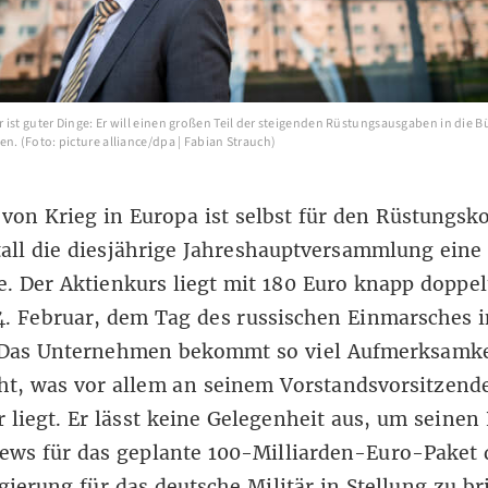
 ist guter Dinge: Er will einen großen Teil der steigenden Rüstungsausgaben in die 
n. (Foto: picture alliance/dpa | Fabian Strauch)
 von Krieg in Europa ist selbst für den Rüstungsk
all die diesjährige Jahreshauptversammlung eine
. Der Aktienkurs liegt mit 180 Euro knapp doppel
. Februar, dem Tag des russischen Einmarsches i
 Das Unternehmen bekommt so viel Aufmerksamke
ht, was vor allem an seinem Vorstandsvorsitzen
 liegt. Er lässt keine Gelegenheit aus, um seine
iews für das geplante 100-Milliarden-Euro-Paket 
ierung für das deutsche Militär in Stellung zu br