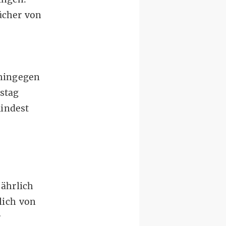
bücher von
 hingegen
stag
indest
jährlich
lich von
r