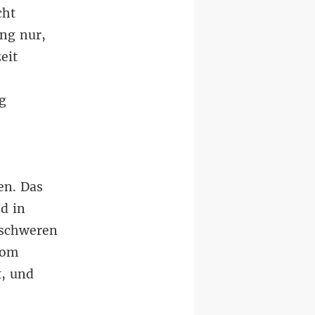
cht
ng nur,
eit
g
en. Das
d in
 schweren
vom
t, und