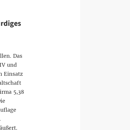
ürdiges
e
llen. Das
IV und
m Einsatz
ltschaft
firma 5,38
ie
uflage
.
äußert.