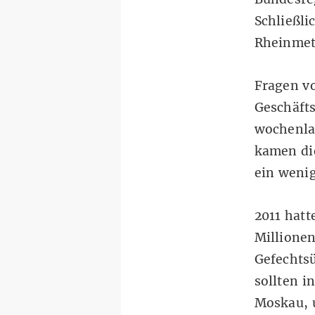
Schließli
Rheinmeta
Fragen v
Geschäft
wochenla
kamen di
ein wenig
2011 hatt
Millionen
Gefechtsü
sollten i
Moskau, 