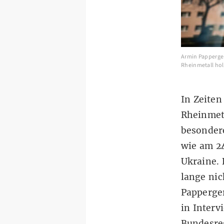
Armin Papperger
Rheinmetall hole
In Zeiten
Rheinmet
besondere
wie am 24
Ukraine.
lange nic
Papperger
in Interv
Bundesreg