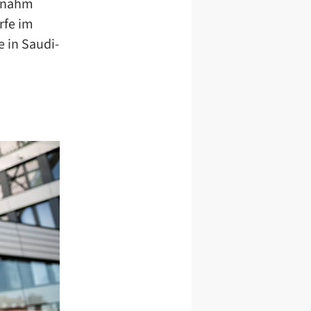
g nahm
rfe im
 in Saudi-