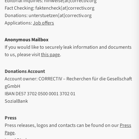
Editorial inquiries: hinweise[at]correctiv.org
Fact Checking: faktencheck[at]correctiv.org
Donations: unterstuetzen[at]correctiv.org
Applications:
Job offers
Anonymous Mailbox
If you would like to securely leak information and documents
to us, please visit
this page
.
Donations Account
Account owner: CORRECTIV – Recherchen für die Gesellschaft
gGmbH
IBAN DE57 3702 0500 0001 3702 01
SozialBank
Press
Press releases, logos and contacts can be found on our
Press
Page
.