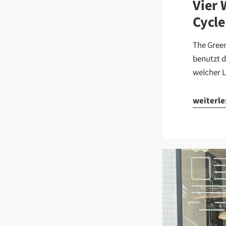
Vier
Cycle
The Green
benutzt 
welcher 
weiterl