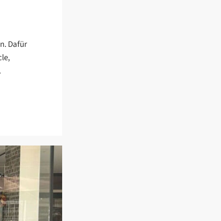
n. Dafür
le,
.