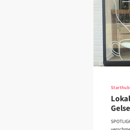
Starthub
Loka
Gelse
SPOTLIGH
verschme