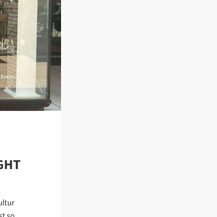
IGHT
ultur
st so