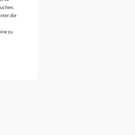
Kuchen.
nter die
ine zu