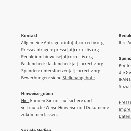
Kontakt
Redak
Allgemeine Anfragen: info[at]correctiv.org
Ihre 
Presseanfragen: presse[at]correctiv.org
Redaktion: hinweise[at]correctiv.org
Spen
Faktencheck: faktencheck[at]correctiv.org
Konto
Spenden: unterstuetzen[at]correctiv.org
die G
Bewerbungen: siehe
Stellenangebote
IBAN 
Sozia
Hinweise geben
Hier
können Sie uns auf sichere und
Press
vertrauliche Weise Hinweise und Dokumente
Impre
zukommen lassen.
Daten
Soziale Medien