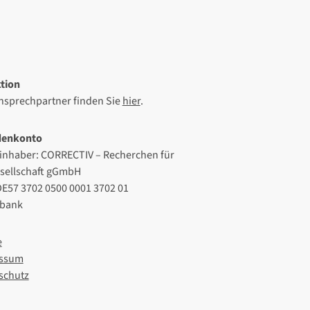
tion
Ansprechpartner finden Sie
hier
.
denkonto
inhaber: CORRECTIV – Recherchen für
esellschaft gGmbH
DE57 3702 0500 0001 3702 01
lbank
e
ssum
schutz