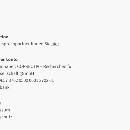
tion
Ansprechpartner finden Sie
hier
.
denkonto
inhaber: CORRECTIV – Recherchen für
esellschaft gGmbH
DE57 3702 0500 0001 3702 01
lbank
e
ssum
schutz