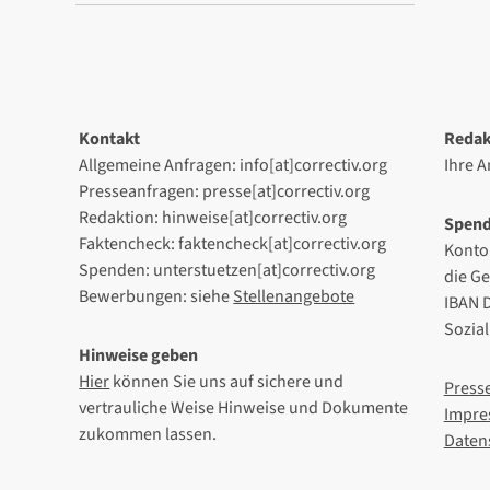
Kontakt
Redak
Allgemeine Anfragen: info[at]correctiv.org
Ihre 
Presseanfragen: presse[at]correctiv.org
Redaktion: hinweise[at]correctiv.org
Spen
Faktencheck: faktencheck[at]correctiv.org
Konto
Spenden: unterstuetzen[at]correctiv.org
die G
Bewerbungen: siehe
Stellenangebote
IBAN 
Sozia
Hinweise geben
Hier
können Sie uns auf sichere und
Press
vertrauliche Weise Hinweise und Dokumente
Impre
zukommen lassen.
Daten