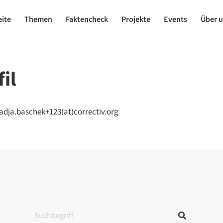
eite
Themen
Faktencheck
Projekte
Events
Über 
il
adja.baschek+123(at)correctiv.org