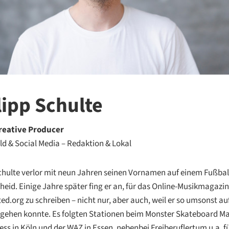
lipp Schulte
reative Producer
d & Social Media – Redaktion & Lokal
chulte verlor mit neun Jahren seinen Vornamen auf einem Fußball
eid. Einige Jahre später fing er an, für das Online-Musikmagazin
ed.org zu schreiben – nicht nur, aber auch, weil er so umsonst au
 gehen konnte. Es folgten Stationen beim Monster Skateboard Ma
ss in Köln und der WAZ in Essen, nebenbei Freiberuflertum u.a. f