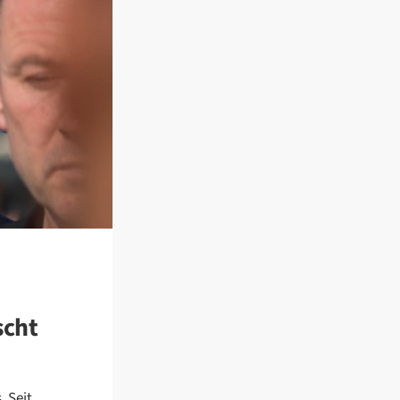
scht
. Seit