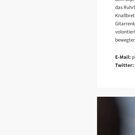
das Ruhrb
Knallbret
Gitarrenk
volontier
bewegten 
E-Mail:
ph
Twitter: