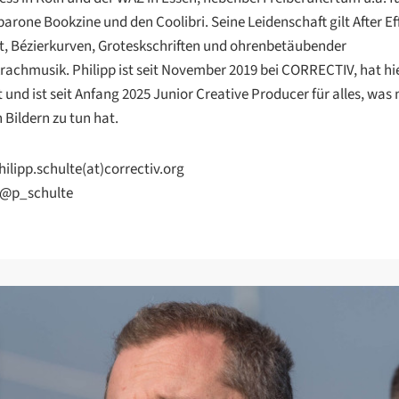
arone Bookzine und den Coolibri. Seine Leidenschaft gilt After Ef
t, Bézierkurven, Groteskschriften und ohrenbetäubender
rachmusik. Philipp ist seit November 2019 bei CORRECTIV, hat hi
t und ist seit Anfang 2025 Junior Creative Producer für alles, was 
Bildern zu tun hat.
ilipp.schulte(at)correctiv.org
@p_schulte