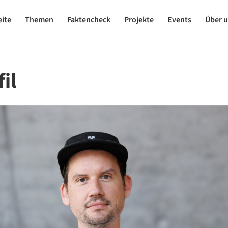
eite
Themen
Faktencheck
Projekte
Events
Über 
il