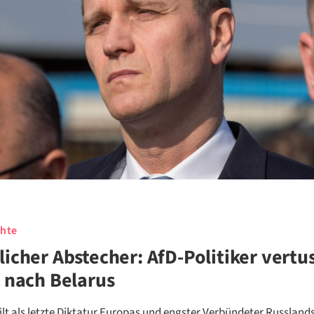
hte
icher Abstecher: AfD-Politiker vertu
 nach Belarus
ilt als letzte Diktatur Europas und engster Verbündeter Russlands