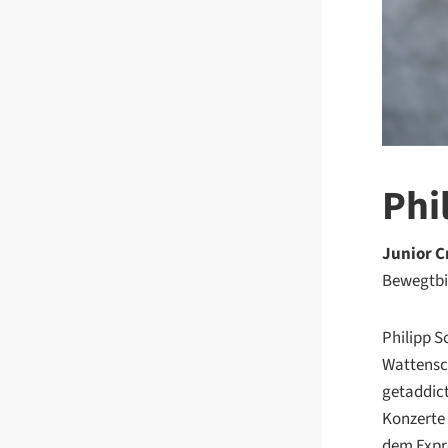
Phi
Junior C
Bewegtbil
Philipp S
Wattensch
getaddict
Konzerte
dem Expre