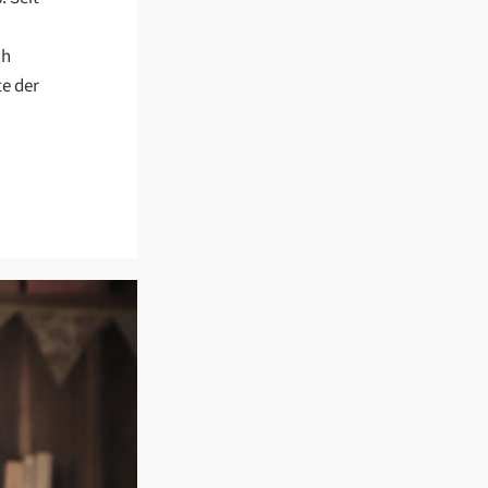
ch
e der