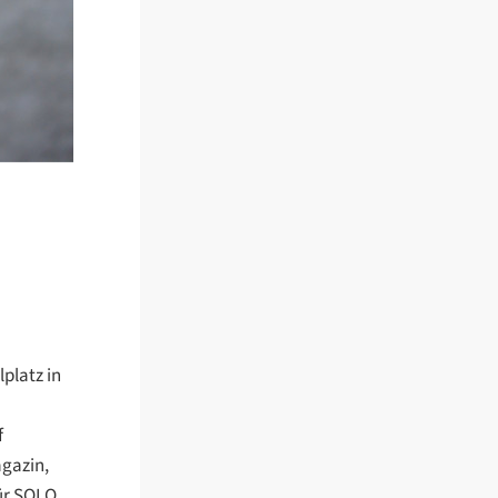
platz in
f
gazin,
ür SOLO,