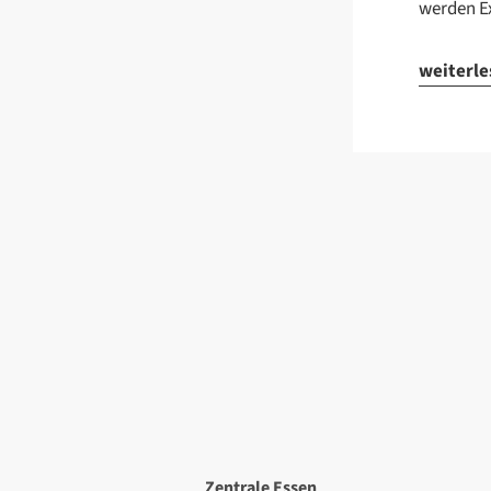
werden E
weiterl
Zentrale Essen