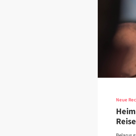
Neue Rec
Heiml
Reise
Belarus g