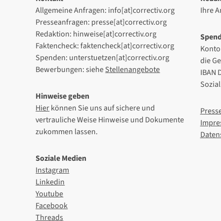
Allgemeine Anfragen: info[at]correctiv.org
Ihre 
Presseanfragen: presse[at]correctiv.org
Redaktion: hinweise[at]correctiv.org
Spen
Faktencheck: faktencheck[at]correctiv.org
Konto
Spenden: unterstuetzen[at]correctiv.org
die G
Bewerbungen: siehe
Stellenangebote
IBAN 
Sozia
Hinweise geben
Hier
können Sie uns auf sichere und
Press
vertrauliche Weise Hinweise und Dokumente
Impre
zukommen lassen.
Daten
Soziale Medien
Instagram
Linkedin
Youtube
Facebook
Threads