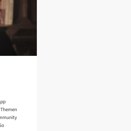
App
ie Themen
ommunity
So