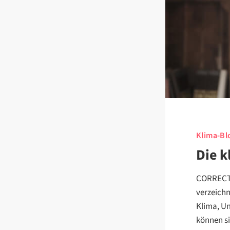
Klima-Bl
Die k
CORRECTI
verzeichn
Klima, U
können si