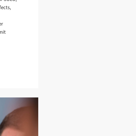
fects,
er
mit