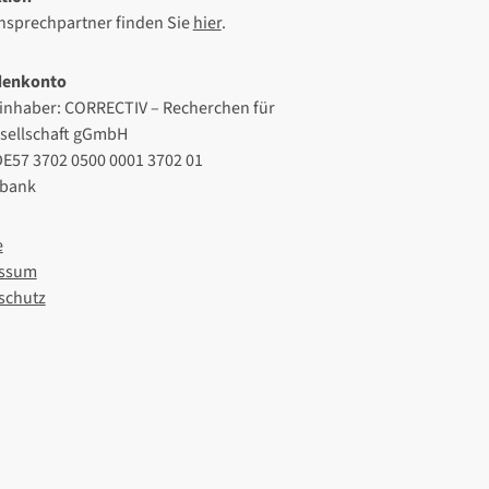
Ansprechpartner finden Sie
hier
.
denkonto
inhaber: CORRECTIV – Recherchen für
esellschaft gGmbH
DE57 3702 0500 0001 3702 01
lbank
e
ssum
schutz