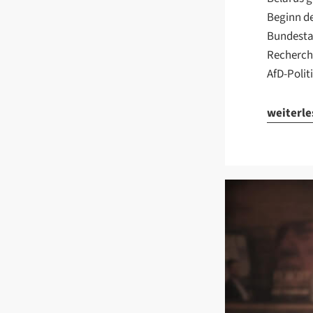
Beginn de
Bundestag
Recherch
AfD-Polit
weiterl