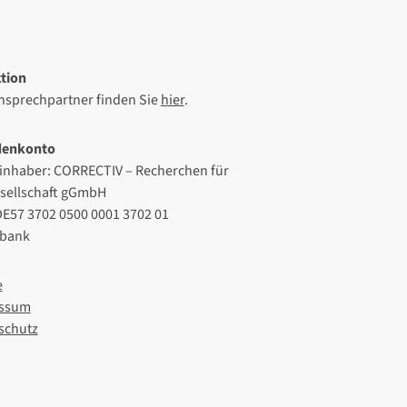
tion
Ansprechpartner finden Sie
hier
.
denkonto
inhaber: CORRECTIV – Recherchen für
esellschaft gGmbH
DE57 3702 0500 0001 3702 01
lbank
e
ssum
schutz