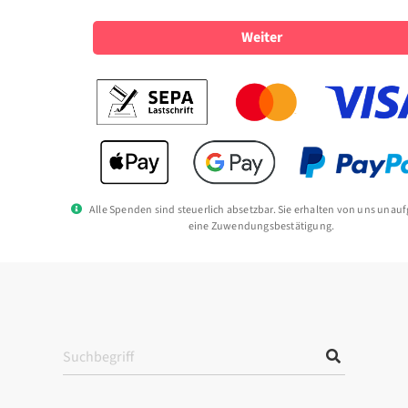
Weiter
Alle Spenden sind steuerlich absetzbar. Sie erhalten von uns unau
eine Zuwendungsbestätigung.