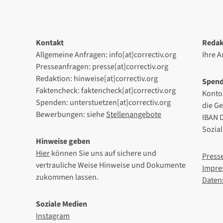
Kontakt
Redak
Allgemeine Anfragen: info[at]correctiv.org
Ihre 
Presseanfragen: presse[at]correctiv.org
Redaktion: hinweise[at]correctiv.org
Spen
Faktencheck: faktencheck[at]correctiv.org
Konto
Spenden: unterstuetzen[at]correctiv.org
die G
Bewerbungen: siehe
Stellenangebote
IBAN 
Sozia
Hinweise geben
Hier
können Sie uns auf sichere und
Press
vertrauliche Weise Hinweise und Dokumente
Impre
zukommen lassen.
Daten
Soziale Medien
Instagram