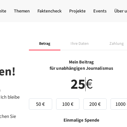
eite
Themen
Faktencheck
Projekte
Events
Über 
Betrag
Ihre Daten
Zahlung
Mein Beitrag
en!
für unabhängigen Journalismus
€
n
Ich bleibe
50 €
100 €
200 €
1000 
chen Sie
Einmalige Spende