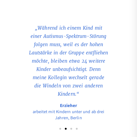
ig schlafende
„Während ich einem Kind mit
„Ich war m
m und wache
einer Autismus-Spektrum-Störung
allein
ielplatz
folgen muss, weil es der hohen
Mittagssch
ollte ich ein
Lautstärke in der Gruppe entfliehen
Bettchen st
en schlechten
möchte, bleiben etwa 24 weitere
und mich in
ein Kind
Kinder unbeaufsichtigt. Denn
versucht,
raußen blutig
meine Kollegin wechselt gerade
wenig Begle
.“ “
die Windeln von zwei anderen
ermöglic
Kindern.“
 drei Jahren,
arbeitet mit 
Erzieher
pommern
arbeitet mit Kindern unter und ab drei
Jahren, Berlin