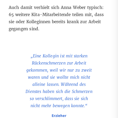
Auch damit verhielt sich Anna Weber typisch:
65 weitere Kita-Mitarbeitende teilen mit, dass
sie oder Kolleginnen bereits krank zur Arbeit
gegangen sind.
gen-Darm in
„​​Eine Kollegin ist mit starken
„Nachdem 
il die Gruppe
Rückenschmerzen zur Arbeit
gesagt hab
ssen werden
gekommen, weil wir nur zu zweit
an einer De
 dann auch
waren und sie wollte mich nicht
dem Fach
ergeben. Die
alleine lassen. Während des
trotzdem in
nn gefragt,
Dienstes haben sich die Schmerzen
war ihre Au
d. Ich: Alle.
so verschlimmert, dass sie sich
nicht ein
eben so.“
nicht mehr bewegen konnte.“
Depressio
Erzieher