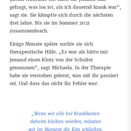
gefragt, was los ist, als ich dauernd krank war“,
sagt sie. Sie kämpfte sich durch die nächsten
drei Jahre. Bis sie im Sommer 2021
zusammenbrach.
Einige Monate später suchte sie sich
therapeutische Hilfe. „Es war als hätte mir
jemand einen Klotz von der Schulter
genommen“, sagt Michaela. In der Therapie
habe sie verstehen gelernt, was mit ihr passiert
sei. Und dass das nicht ihr Fehler war.
m alleine
„Wenn wir alle bei Krankheiten
„Wir w
ruppe und
daheim bleiben würden, müssten
getrieben. W
ung bin ich
wir im Moment die Kita schließen.
pädagogisc