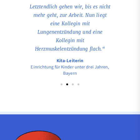
 und habe
Letztendlich gehen wir, bis es nicht
nur au
kommen. Ich
mehr geht, zur Arbeit. Nun liegt
Kolleginn
nstellen, in
eine Kollegin mit
schlaf
 sie auch so
Lungenentzündung und eine
diagnostiz
 es.“
Kollegin mit
Herzmuskelentzündung flach.“
arbeitet mit 
Jahren,
 drei Jahren,
Kita-Leiterin
Einrichtung für Kinder unter drei Jahren,
Bayern