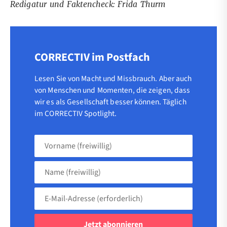
Redigatur und Faktencheck: Frida Thurm
CORRECTIV im Postfach
Lesen Sie von Macht und Missbrauch. Aber auch
von Menschen und Momenten, die zeigen, dass
wir es als Gesellschaft besser können. Täglich
im CORRECTIV Spotlight.
Vorname
(freiwillig)
Name
(freiwillig)
E-
Mail-
Adresse