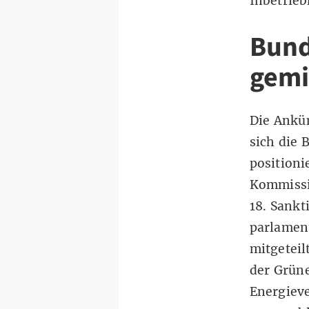
Inbetrie
Bund
gemi
Die Ankü
sich die 
positioni
Kommissi
18. Sankt
parlamen
mitgeteil
der Grün
Energiev