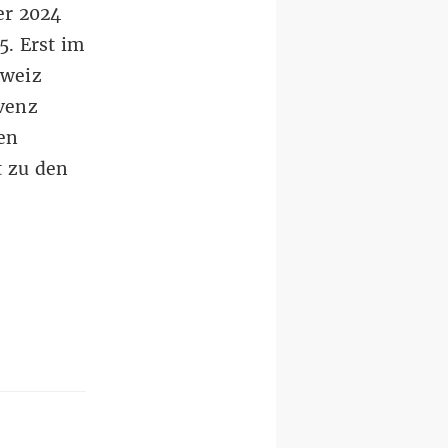
er 2024
. Erst im
hweiz
venz
en
t zu den