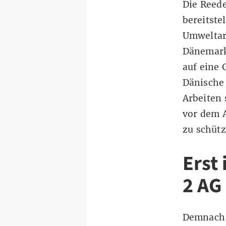
Die Reede
bereitste
Umweltarb
Dänemark
auf eine 
Dänische
Arbeiten 
vor dem 
zu schütz
Erst
2 AG
Demnach 