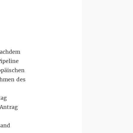
 nachdem
ipeline
ropäischen
ahmen des
tag
 Antrag
land