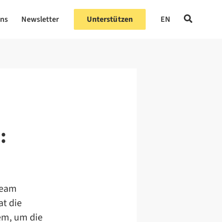
uns
Newsletter
Unterstützen
EN
:
ream
at die
em, um die