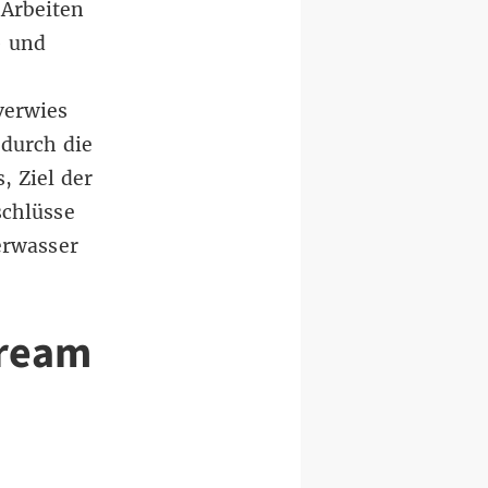
 Arbeiten
- und
verwies
 durch die
, Ziel der
schlüsse
erwasser
tream