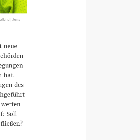
lbild | Jens
t neue
Behörden
wegungen
n hat
.
ngen des
chgeführt
, werfen
: Soll
fließen?