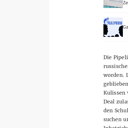
Ze
Ga
Die Pipel
russische
worden. L
geblieben
Kulissen 
Deal zul
den Schu
suchen un