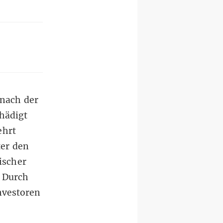
 nach der
hädigt
ehrt
ter den
ischer
. Durch
nvestoren