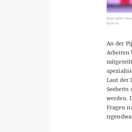
Bald sollen neu
Büttner
An der Pi
Arbeiten
mitgeteil
spezialis
Laut der 
Seebetts 
werden. D
Fragen na
irgendwan