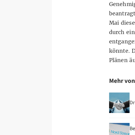
Genehmigu
beantragt
Mai diese
durch ein
entgange
könnte. D
Plänen ä
Mehr vo
Dr
Be