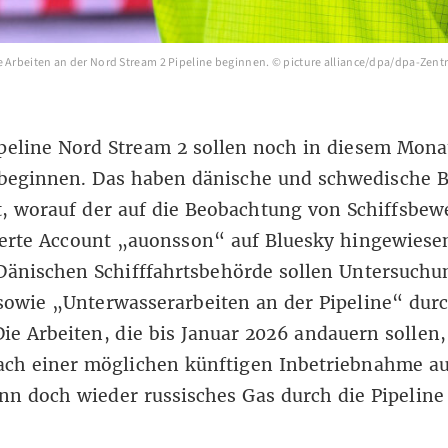
e Arbeiten an der Nord Stream 2 Pipeline beginnen. © picture alliance/dpa/dpa-Zentra
peline Nord Stream 2 sollen noch in diesem Mona
 beginnen. Das haben dänische und
schwedische 
t, worauf der auf die Beobachtung von Schiffsbe
ierte Account „auonsson“ auf Bluesky
hingewiese
Dänischen Schifffahrtsbehörde sollen Untersuchu
sowie „Unterwasserarbeiten an der Pipeline“ dur
ie Arbeiten, die bis Januar 2026 andauern sollen
ch einer möglichen künftigen Inbetriebnahme auf
n doch wieder russisches Gas durch die Pipeline 