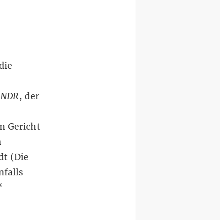
die
r
NDR
, der
m Gericht
n
dt (Die
nfalls
“