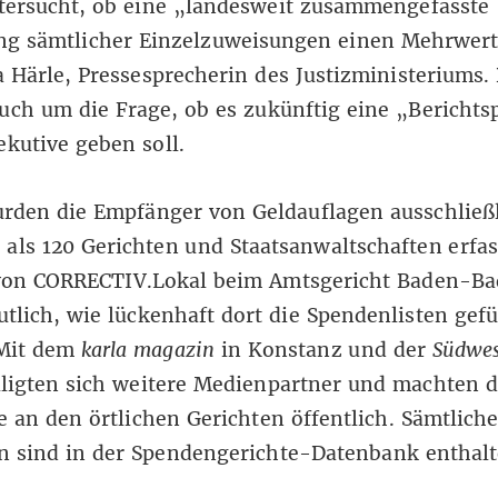
tersucht, ob eine „landesweit zusammengefasste
ung sämtlicher Einzelzuweisungen einen Mehrwert
 Härle, Pressesprecherin des Justizministeriums.
uch um die Frage, ob es zukünftig eine „Berichtsp
ekutive geben soll.
urden die Empfänger von Geldauflagen ausschließ
als 120 Gerichten und Staatsanwaltschaften erfas
von CORRECTIV.Lokal beim Amtsgericht
Baden-Ba
tlich, wie lückenhaft dort die Spendenlisten gefü
Mit dem
karla magazin
in Konstanz und der
Südwes
ligten sich weitere Medienpartner und machten d
e an den örtlichen Gerichten öffentlich. Sämtlich
n sind in der
Spendengerichte-Datenbank
enthalt