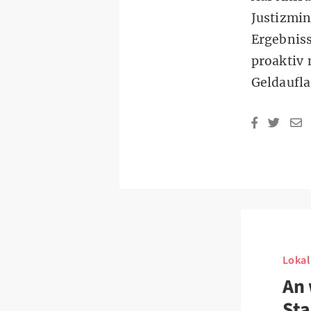
Justizmi
Ergebniss
proaktiv
Geldaufla
Lokal
An 
Sta