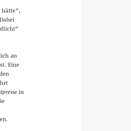
 hätte“,
 Dabei
flicht“
lich an
st. Eine
den
hrt
tpresse
in
ie
e
en.