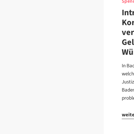
Spend
Int
Kor
ver
Gel
Wü
In Ba
welch
Justi
Baden
probl
weit