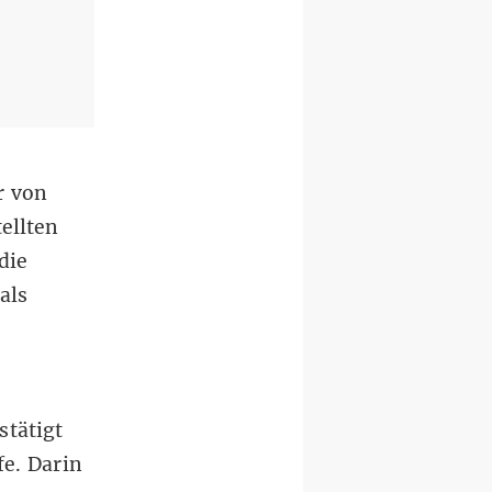
r von
ellten
die
als
stätigt
e. Darin