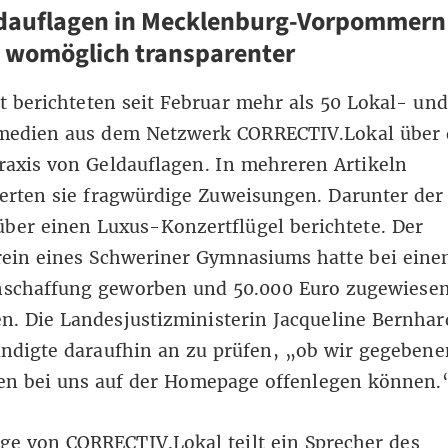
ldauflagen in Mecklenburg-Vorpommern
 womöglich transparenter
 berichteten seit Februar mehr als 50 Lokal- und
medien aus dem Netzwerk CORRECTIV.Lokal über 
axis von Geldauflagen. In mehreren Artikeln
ierten sie fragwürdige Zuweisungen. Darunter de
ber einen Luxus-Konzertflügel berichtete. Der
rein eines Schweriner Gymnasiums hatte bei eine
Anschaffung geworben und 50.000 Euro zugewiese
 Die Landesjustizministerin Jacqueline Bernhar
ndigte daraufhin an zu prüfen, „ob wir gegebene
ten bei uns auf der Homepage offenlegen können.
ge von CORRECTIV.Lokal teilt ein Sprecher des