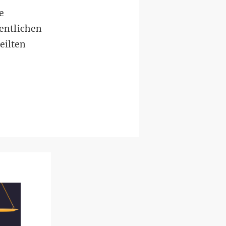
e
fentlichen
eilten