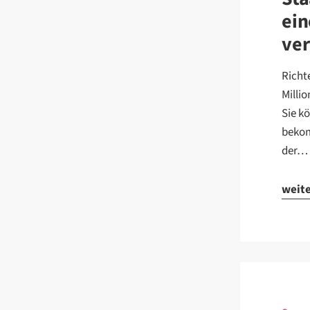
ein
ver
Richt
Milli
Sie k
bekom
der…
weit