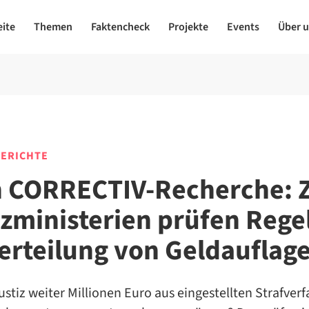
eite
Themen
Faktencheck
Projekte
Events
Über 
ERICHTE
 CORRECTIV-Recherche: 
izministerien prüfen Rege
Verteilung von Geldauflag
ustiz weiter Millionen Euro aus eingestellten Strafver