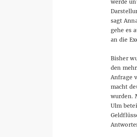
werde un
Darstell
sagt Anna
gehe es a
an die Ex
Bisher w
den mehr 
Anfrage 
macht deu
wurden. 
Ulm betei
Geldflüss
Antworte