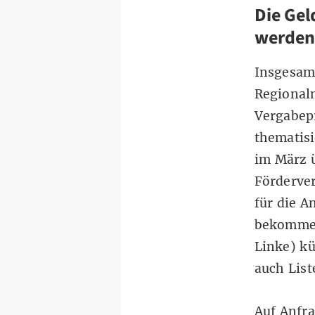
Die Ge
werden
Insgesamt
Regional
Vergabepr
thematis
im März ü
Förderve
für die 
bekommen.
Linke) kü
auch Lis
Auf Anfra