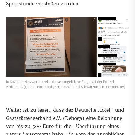
Sperrstunde
verstoßen würden.
In Sozialen Netzwerken wird dieses angebliche Flugblatt der Polizei
verbreitet. (Quelle: Facebook, Screenshot und Schwärzungen: CORRECTIV)
Weiter ist zu lesen, dass der Deutsche Hotel- und
Gaststättenverband e.V. (Dehoga) eine Belohnung
von bis zu 500 Euro für die
„
Überführung eines
Täters
“
ausgesetzt habe. Ein Foto des angeblichen