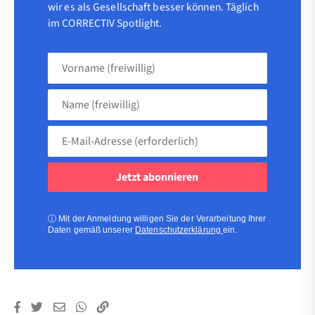
wir es als Gesellschaft besser können. Täglich
im CORRECTIV Spotlight.
Vorname
(freiwillig)
Name
(freiwillig)
E-
Mail-
Adresse
(erforderlich)
(erforderlich)
ⓘ
Mit der Anmeldung willigen Sie der Verarbeitung Ihrer
Daten gemäß unserer
Datenschutzerklärung
ein.