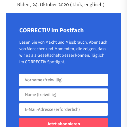
Biden, 24. Oktober 2020 (
Link
, englisch)
CORRECTIV im Postfach
Lesen Sie von Macht und Missbrauch. Aber auch
von Menschen und Momenten, die zeigen, dass
wir es als Gesellschaft besser können. Täglich
im CORRECTIV Spotlight.
Vorname
(freiwillig)
Name
(freiwillig)
E-
Mail-
Adresse
(erforderlich)