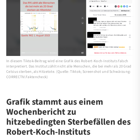
In diesem Tiktok-Beitrag wird eine Grafik des Robert-Koch-Instituts falsch
interpretiert. Das Institut zählt nicht alle Menschen, die bei mehr als 20 Grad
Celsius sterben, als Hitzetote. (Quelle: Tiktok; Screenshot und Schwärzung:
CORRECTIV.Faktencheck)
Grafik stammt aus einem
Wochenbericht zu
hitzebedingten Sterbefällen des
Robert-Koch-Instituts