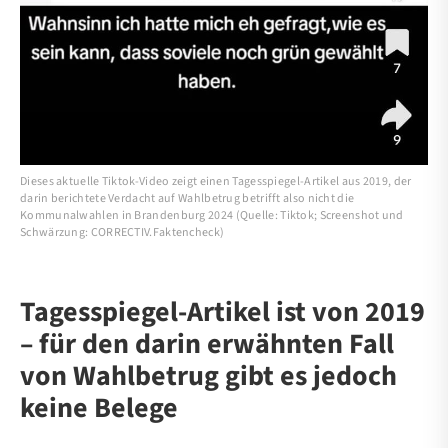
Dieses aktuelle Tiktok-Video zeigt einen Tagesspiegel-Artikel aus 2019, der
darin berichtete Verdacht auf Wahlbetrug betrifft also nicht die
Kommunalwahlen in Brandenburg 2024 (Quelle: Tiktok; Screenshot und
Schwärzung: CORRECTIV.Faktencheck)
Tagesspiegel-Artikel ist von 2019
– für den darin erwähnten Fall
von Wahlbetrug gibt es jedoch
keine Belege