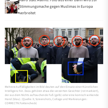
Stimmungsmache gegen Muslimas in Europa
verbreitet
Mehrere Auffälligkeiten im Bild deuten auf den Einsatz einer Künstlichen
Intelligenz hin. Dazu gehören etwa die verzerrten Gesichter (rot markiert),
der aus dem Nichts auftauchende Fuß (gelb) oder eine komisch wirkende
Hand (blau). (Quelle: X; Screenshots, Collage und Markierungen:
CORRECTIV.Faktencheck)