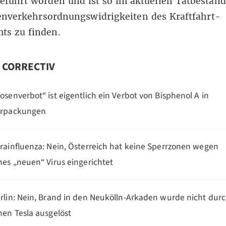
eführt worden und ist so im
aktuellen Tatbestand
enverkehrsordnungswidrigkeiten des Kraftfahrt-
ts zu finden.
n CORRECTIV
osenverbot“ ist eigentlich ein Verbot von Bisphenol A in
erpackungen
rainfluenza: Nein, Österreich hat keine Sperrzonen wegen
nes „neuen“ Virus eingerichtet
rlin: Nein, Brand in den Neukölln-Arkaden wurde nicht dur
nen Tesla ausgelöst