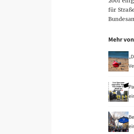
2001 eing
für Straß
Bundesam
Mehr vo
„D
V
Pa
ei
Be
ei