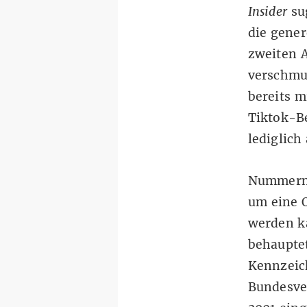
Insider
sug
die gener
zweiten A
verschmu
bereits m
Tiktok-Be
lediglich
Nummerns
um eine O
werden ka
behauptet
Kennzeich
Bundesver