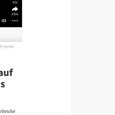
fe (Quelle:
auf
es
rlsruhe