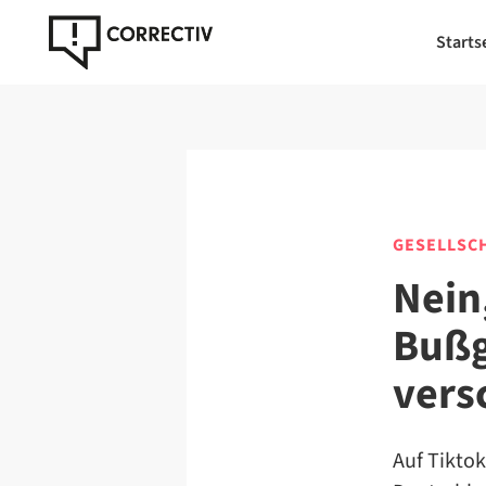
Starts
GESELLSC
Nein
Bußg
vers
Auf Tiktok