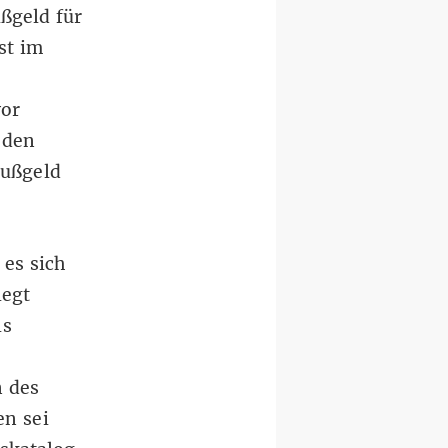
ßgeld für
st im
vor
 den
Bußgeld
es sich
egt
ls
n des
en sei