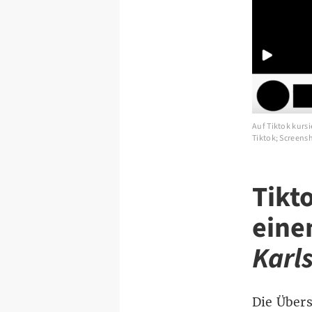
Auf Tiktok kursi
Tiktok; Screens
Tikt
eine
Karl
Die Übers