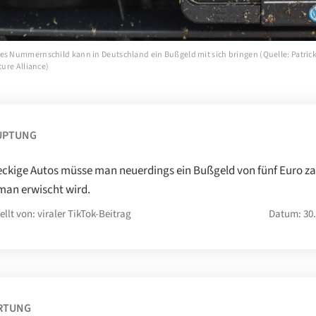
es Nummernschild kann in Deutschland ein Bußgeld mit sich bringen (Quelle: Patrick 
ture Alliance)
UPTUNG
eckige Autos müsse man neuerdings ein Bußgeld von fünf Euro za
an erwischt wird.
ellt von: viraler TikTok-Beitrag
Datum: 30.
RTUNG