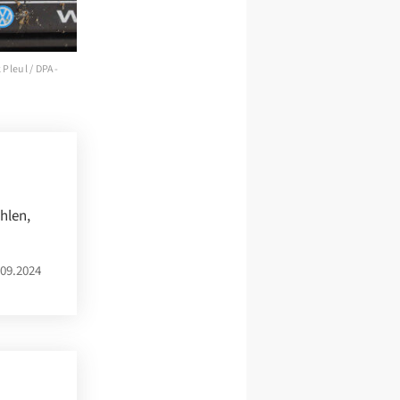
Pleul / DPA-
hlen,
09.2024