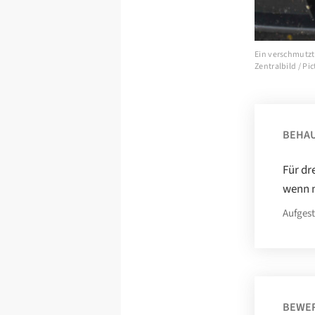
Ein verschmutzt
Zentralbild / Pic
BEHA
Für dr
wenn m
Aufgest
BEWE