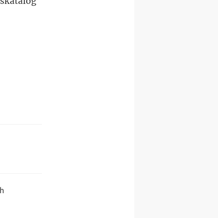
skatalog
ch