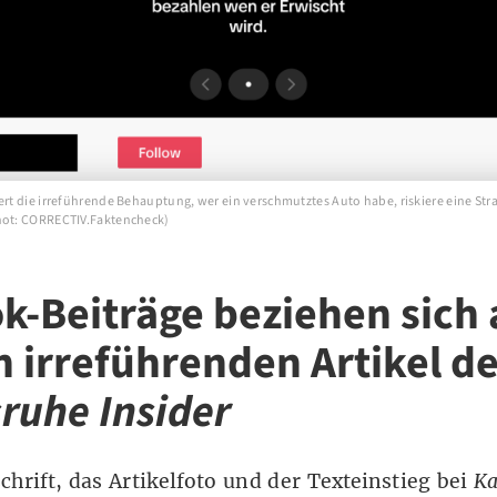
ert die irreführende Behauptung, wer ein verschmutztes Auto habe, riskiere eine Stra
hot: CORRECTIV.Faktencheck)
ok-Beiträge beziehen sich 
n irreführenden Artikel d
sruhe Insider
chrift, das Artikelfoto und der Texteinstieg bei
Ka