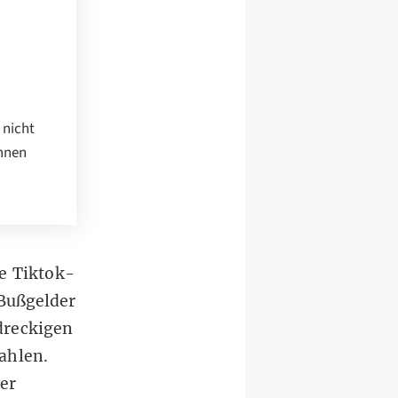
 nicht
önnen
ge Tiktok-
Bußgelder
dreckigen
ahlen.
er