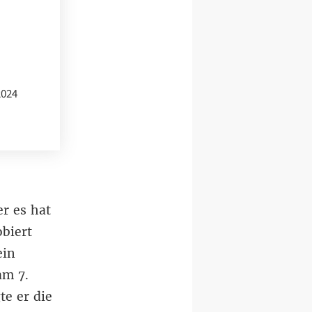
2024
r es hat
obiert
ein
am 7.
gte
er die