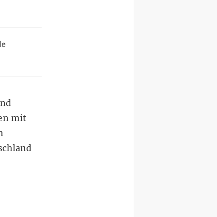
de
and
en mit
n
schland