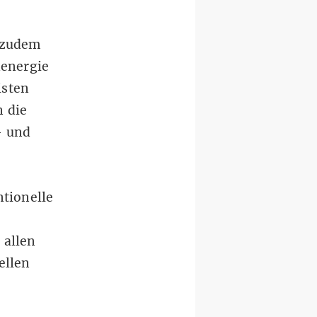
 zudem
denergie
isten
n die
- und
tionelle
 allen
ellen