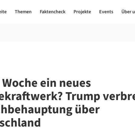
eite
Themen
Faktencheck
Projekte
Events
Über 
 Woche ein neues
ekraftwerk? Trump verbre
chbehauptung über
schland