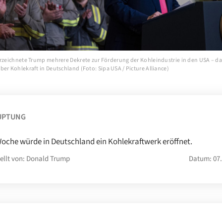
erzeichnete Trump mehrere Dekrete zur Förderung der Kohleindustrie in den USA – dab
er Kohlekraft in Deutschland (Foto: Sipa USA / Picture Alliance)
UPTUNG
oche würde in Deutschland ein Kohlekraftwerk eröffnet.
ellt von: Donald Trump
Datum: 07.