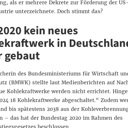
ng, als er mehrere
Dekrete zur Förderung der US
strie
unterzeichnete. Doch stimmt das?
 2020 kein neues
ekraftwerk in Deutschlan
 gebaut
cherin des Bundesministeriums für Wirtschaft un
utz (BMWK) stellte
laut
Medienberichten
auf Nac
ue Kohlekraftwerke werden nicht errichtet. Hing
024 18 Kohlekraftwerke abgeschaltet.“ Zudem we
and bis spätestens 2038 aus der Kohleverbrennun
n – das hat der
Bundestag 2020 im Rahmen des
stiegsgesetzes beschlossen
.