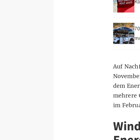
Kl
70
mu
Auf Nachf
November
dem Ener
mehrere 
im Febru
Wind 