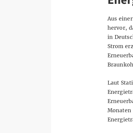
Ener
Aus eine
hervor, 
in Deutsc
Strom erz
Erneuerba
Braunkoh
Laut Stat
Energietr
Erneuerba
Monaten 
Energietr