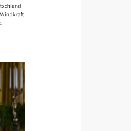
utschland
 Windkraft
t.