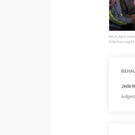
Am 8. April unt
Falschaussage üb
BEHA
Jede W
Aufgest