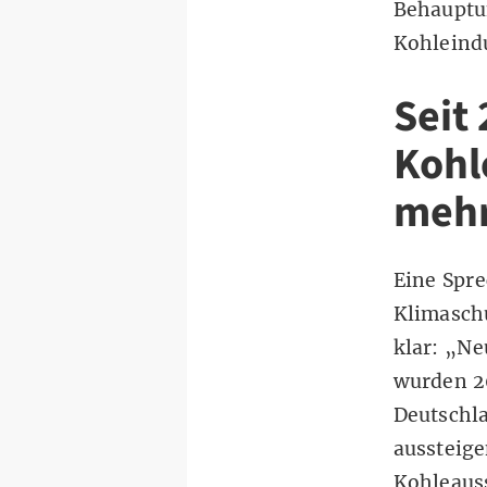
Behauptu
Kohleindu
Seit
Kohl
mehr
Eine Spre
Klimasch
klar: „Ne
wurden 2
Deutschl
aussteige
Kohleaus