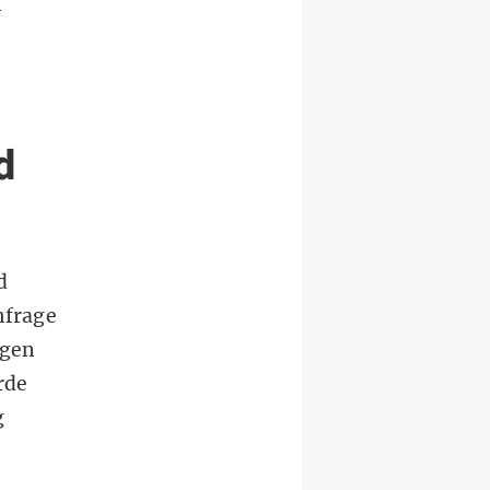
-
d
d
hfrage
egen
rde
g