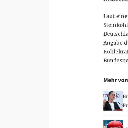
Laut ein
Steinkohl
Deutschla
Angabe d
Kohlekraf
Bundesnet
Mehr vo
Br
Pr