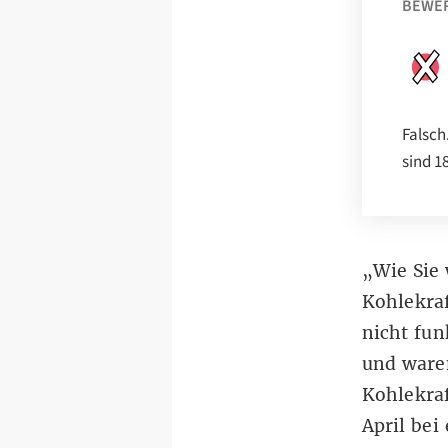
BEWE
Falsch
sind 1
„Wie Sie 
Kohlekraf
nicht fun
und waren
Kohlekra
April bei