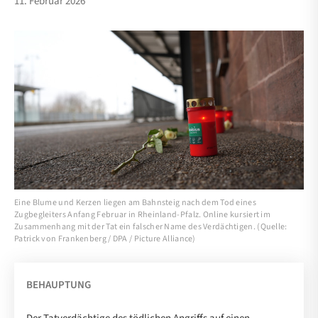
11. Februar 2026
Eine Blume und Kerzen liegen am Bahnsteig nach dem Tod eines
Zugbegleiters Anfang Februar in Rheinland-Pfalz. Online kursiert im
Zusammenhang mit der Tat ein falscher Name des Verdächtigen. (Quelle:
Patrick von Frankenberg / DPA / Picture Alliance)
BEHAUPTUNG