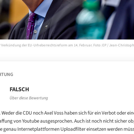
er Verkündung der EU-Urheberrechtsreform am 14. Februar. Foto: EP / Jean-Christop
RTUNG
FALSCH
Über diese Bewertung
. Weder die CDU noch Axel Voss haben sich für ein Verbot oder ein
ffung von Youtube ausgesprochen. Auch ist noch nicht sicher o
e genau Internetplattformen Uploadfilter einsetzen werden müs