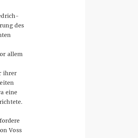
edrich-
rrung des
hten
vor allem
 ihrer
eiten
a eine
richtete
.
fordere
von Voss