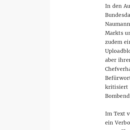
In den A
Bundesda
Naumann-
Markts un
zudem ei
Uploadblo
aber ihre
Chefverh
Befürwort
kritisier
Bombendr
Im Text 
ein Verbo