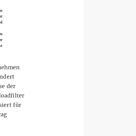
rnehmen
ndert
se der
oadfilter
iert für
rag