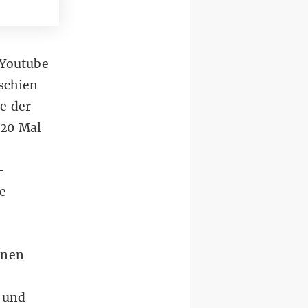
 Youtube
rschien
e der
920 Mal
-
e
inen
 und