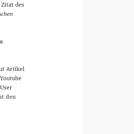
 Zitat des
schen
u
ut Artikel
 Youtube
 User
ht den