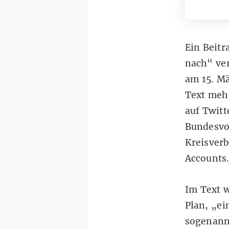
Ein Beitr
nach
“ ve
am 15. M
Text mehr
auf Twitt
Bundesvo
Kreisverb
Accounts.
Im Text w
Plan, „ei
sogenann