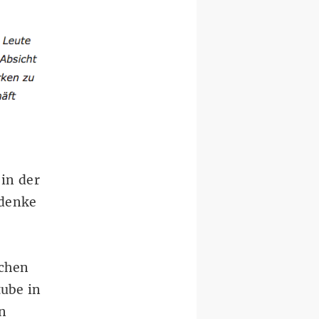
s
in der
denke
ichen
tube in
in