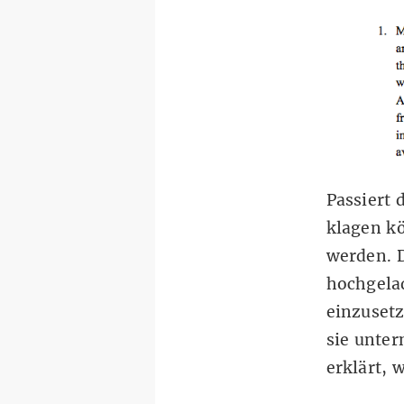
Passiert 
klagen kö
werden. 
hochgela
einzusetz
sie unte
erklärt
, 