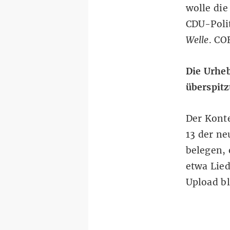
wolle die
CDU-Poli
Welle
. CO
Die Urheb
überspit
Der Konte
13 der ne
belegen, 
etwa Lied
Upload b