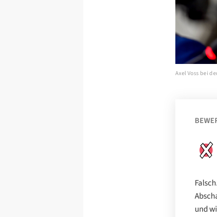
Axel Voss bei d
BEWE
Falsch
Abscha
und wi