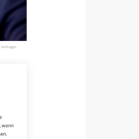
h Verhagen
e
b, wann
sen.