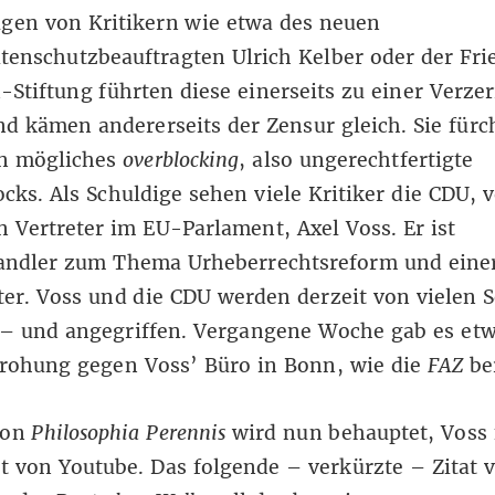
ugen von Kritikern wie etwa
des neuen
tenschutzbeauftragten Ulrich Kelber
oder
der Fri
Stiftung
führten diese einerseits zu einer Verze
d kämen andererseits der Zensur gleich. Sie fürc
n mögliches
overblocking
, also ungerechtfertigte
cks. Als Schuldige sehen viele Kritiker die CDU, 
n Vertreter im EU-Parlament, Axel Voss. Er ist
andler zum Thema Urheberrechtsreform und einer
er. Voss und die CDU werden derzeit von vielen S
t – und angegriffen. Vergangene Woche gab es etw
ohung gegen Voss’ Büro in Bonn,
wie die
FAZ
be
von
Philosophia Perennis
wird nun behauptet, Voss 
t von Youtube. Das folgende – verkürzte – Zitat 