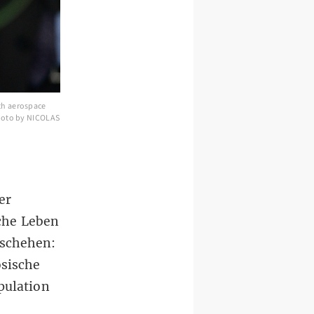
ch aerospace
Photo by NICOLAS
er
che Leben
eschehen:
ösische
pulation