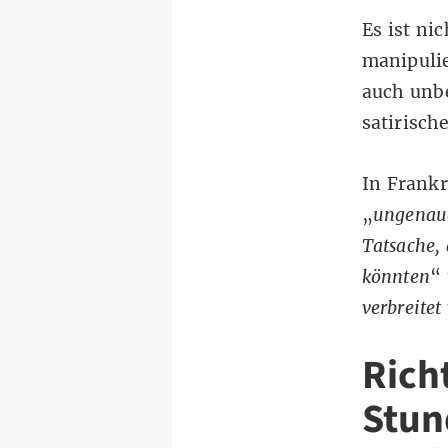
Es ist ni
manipulie
auch unb
satirisch
In Frank
„
ungenaue
Tatsache, 
könnten
“
verbreite
Rich
Stun