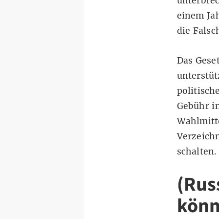
unterbrec
einem Jah
die Falsc
Das Geset
unterstüt
politisch
Gebühr in
Wahlmitte
Verzeichn
schalten.
(Rus
könn