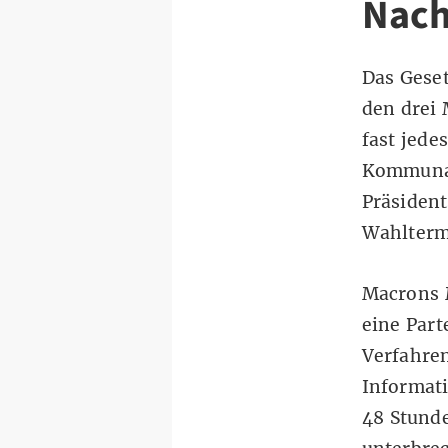
Nach
Das Geset
den drei 
fast jede
Kommunal
Präsiden
Wahltermi
Macrons 
eine Part
Verfahre
Informat
48 Stunde