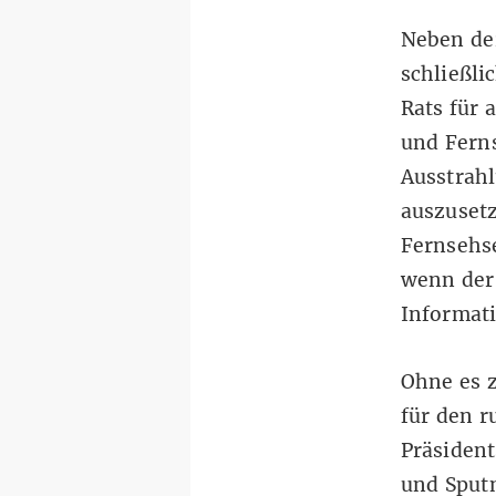
Neben de
schließli
Rats für 
und Ferns
Ausstrah
auszusetz
Fernsehse
wenn der 
Informati
Ohne es z
für den 
Präsiden
und Sputn