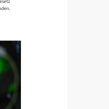
esetz
oden.