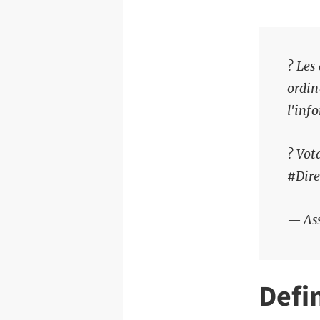
?️ Le
ordin
l'inf
?️ Vot
#Dir
— As
Defi