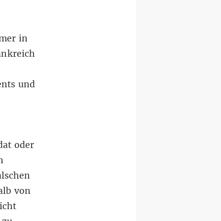
mer in
ankreich
ents und
dat oder
n
alschen
alb von
icht