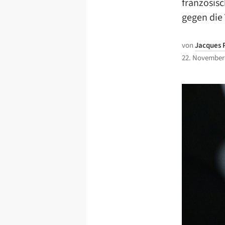
französis
gegen die
von
Jacques 
22. November