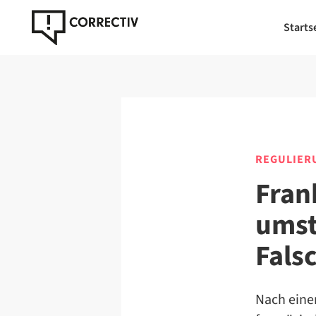
Starts
REGULIER
Fran
umst
Fals
Nach eine