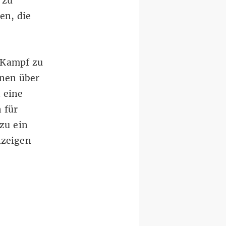
 zu
en, die
 Kampf zu
onen über
 eine
 für
zu ein
nzeigen