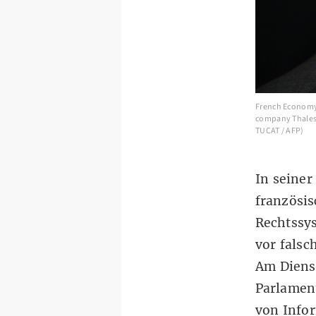
French Economy 
company Thales 
TUCAT / AFP)
In seiner
französi
Rechtssys
vor falsc
Am Dienst
Parlamen
von Info