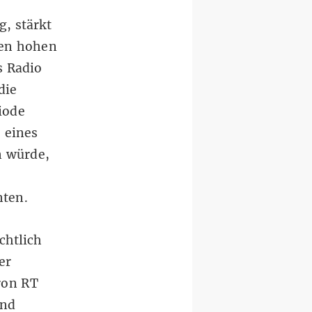
, stärkt
hen hohen
s Radio
die
iode
 eines
n würde,
nten.
chtlich
er
ron RT
und