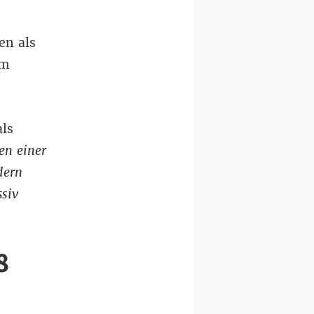
en als
em
ls
en einer
dern
ssiv
8