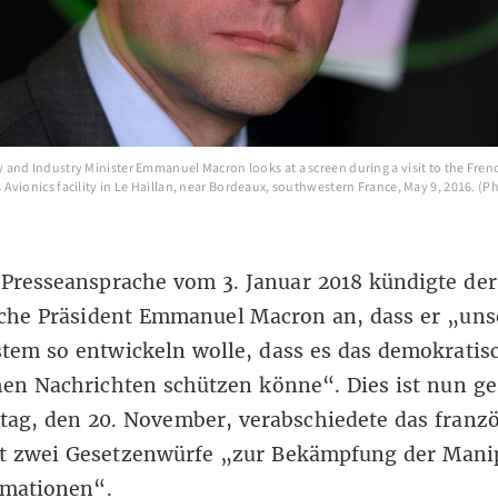
and Industry Minister Emmanuel Macron looks at a screen during a visit to the Fren
Avionics facility in Le Haillan, near Bordeaux, southwestern France, May 9, 2016. (
 Presseansprache vom 3. Januar 2018 kündigte der
sche Präsident Emmanuel Macron an, dass er „uns
tem so entwickeln wolle, dass es das demokratis
hen Nachrichten schützen könne“. Dies ist nun g
ag, den 20. November, verabschiedete das franz
t zwei Gesetzenwürfe „zur Bekämpfung der Mani
rmationen“.