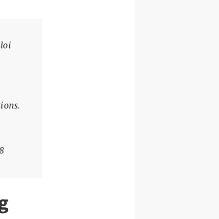
loi
tions.
8
g