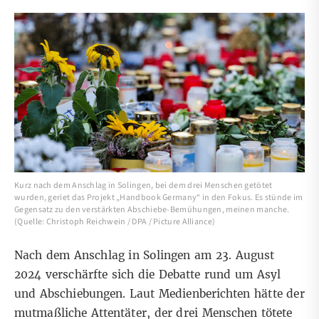
Kurz nach dem Anschlag in Solingen, bei dem drei Menschen getötet
wurden, geriet das Projekt „Handbook Germany“ in den Fokus. Es stünde im
Gegensatz zu den verstärkten Abschiebe-Bemühungen, meinen manche.
(Quelle: Christoph Reichwein / DPA / Picture Alliance)
Nach dem Anschlag in Solingen am 23. August
2024 verschärfte sich die Debatte rund um Asyl
und Abschiebungen.
Laut Medienberichten
hätte der
mutmaßliche Attentäter, der drei Menschen tötete