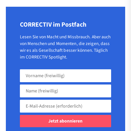
CORRECTIV im Postfach
Lesen Sie von Macht und Missbrauch. Aber auch
von Menschen und Momenten, die zeigen, dass
wir es als Gesellschaft besser können. Täglich
im CORRECTIV Spotlight.
Vorname
(freiwillig)
Name
(freiwillig)
E-
Mail-
Adresse
(erforderlich)