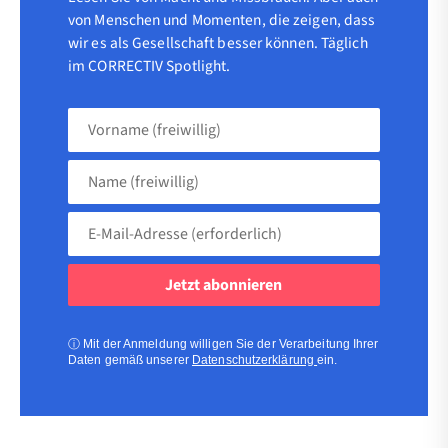
von Menschen und Momenten, die zeigen, dass
wir es als Gesellschaft besser können. Täglich
im CORRECTIV Spotlight.
Vorname
(freiwillig)
Name
(freiwillig)
E-
Mail-
Adresse
(erforderlich)
(erforderlich)
ⓘ
Mit der Anmeldung willigen Sie der Verarbeitung Ihrer
Daten gemäß unserer
Datenschutzerklärung
ein.