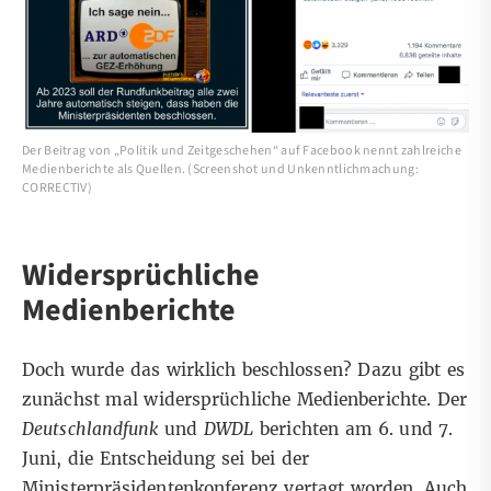
Der Beitrag von „Politik und Zeitgeschehen“ auf Facebook nennt zahlreiche
Medienberichte als Quellen. (Screenshot und Unkenntlichmachung:
CORRECTIV)
Widersprüchliche
Medienberichte
Doch wurde das wirklich beschlossen? Dazu gibt es
zunächst mal widersprüchliche Medienberichte. Der
Deutschlandfunk
und
DWDL
berichten am 6. und 7.
Juni, die Entscheidung sei bei der
Ministerpräsidentenkonferenz vertagt worden. Auch