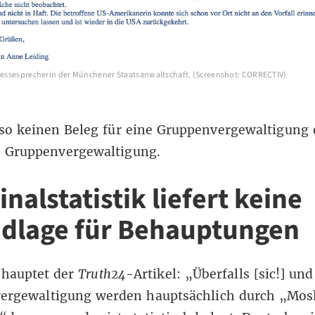
Pressesprecherin der Münchener Staatsanwaltschaft. (Screenshot: CORRECTIV)
lso keinen Beleg für eine Gruppenvergewaltigung 
e Gruppenvergewaltigung.
nalstatistik liefert keine
dlage für Behauptungen
hauptet der
Truth24
-Artikel: „Überfalls [sic!] und
ergewaltigung werden hauptsächlich durch „Mos