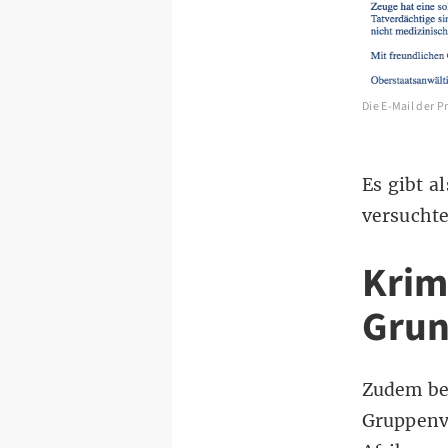
Die E-Mail der 
Es gibt a
versucht
Krimi
Grun
Zudem be
Gruppenv