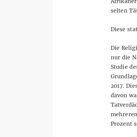
Afrikaner
selten Tä
Diese sta
Die Relig
nur die N
Studie d
Grundlage
2017. Die
davon war
Tatverdä
mehreren 
Prozent s