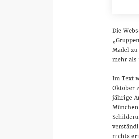
Die Webs
„Gruppen
Madel zu 
mehr als 
Im Text w
Oktober z
jährige 
München O
Schilderu
verständi
nichts er