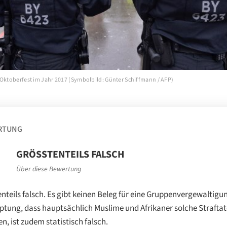
 Oktoberfest im Jahr 2017 (Symbolbild: Günter Schiffmann / AFP)
RTUNG
GRÖSSTENTEILS FALSCH
Über diese Bewertung
nteils falsch. Es gibt keinen Beleg für eine Gruppenvergewaltigun
tung, dass hauptsächlich Muslime und Afrikaner solche Strafta
n, ist zudem statistisch falsch.