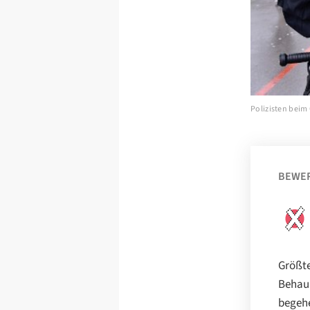
Polizisten beim
BEWE
Größte
Behaup
begehe