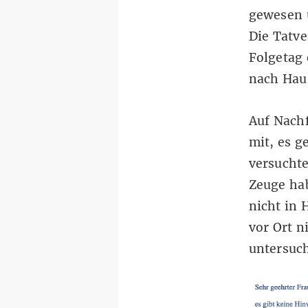
gewesen 
Die Tatv
Folgetag 
nach Hau
Auf Nachf
mit, es g
versucht
Zeuge hab
nicht in 
vor Ort n
untersuch