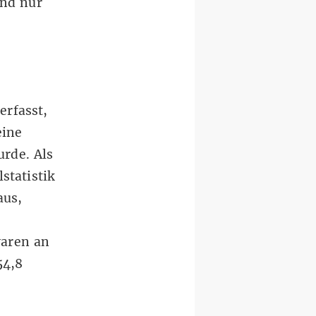
ind nur
erfasst,
eine
urde. Als
statistik
aus,
waren an
54,8