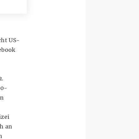
cht US-
cebook
2.
30-
in
izei
ch an
n