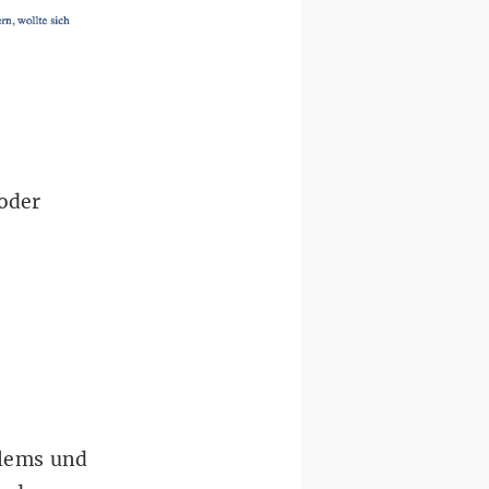
oder
lems und