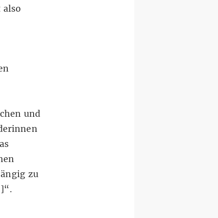
 also
ien
ichen und
derinnen
as
chen
hängig zu
…]“.