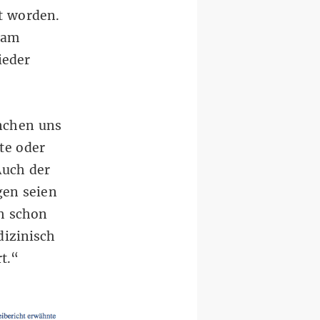
t worden.
 am
ieder
ünchen uns
te oder
Auch der
gen seien
ch schon
dizinisch
t.“