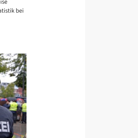
ise
tistik bei