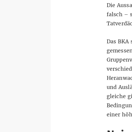
Die Aussa
falsch – 
Tatverdä
Das BKA
gemessen
Gruppenv
verschied
Heranwac
und Auslä
gleiche g
Bedingun
einer höh