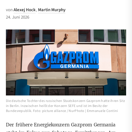
von
Alexej Hock
,
Martin Murphy
24. Juni 2026
Die deutsche Tochter des russischen Staatskonzern Gazprom hatte ihren Sitz
in Berlin. Inzwischen heißt der Konzern SEFE und ist im Besitz der
Bundesrepublik. Foto: picture alliance / NurPhoto | Emmanuele Contini
Der frühere Energiekonzern Gazprom Germania