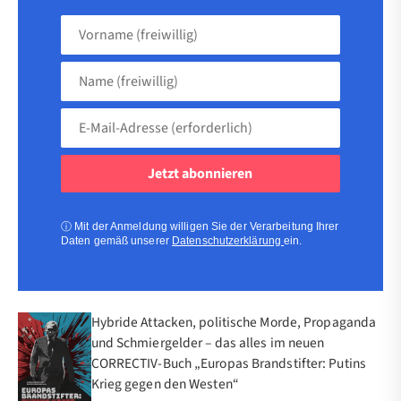
Vorname
(freiwillig)
Name
(freiwillig)
E-
Mail-
Adresse
(erforderlich)
(erforderlich)
ⓘ
Mit der Anmeldung willigen Sie der Verarbeitung Ihrer
Daten gemäß unserer
Datenschutzerklärung
ein.
Hybride Attacken, politische Morde, Propaganda
und Schmiergelder – das alles im neuen
CORRECTIV-Buch „Europas Brandstifter: Putins
Krieg gegen den Westen“