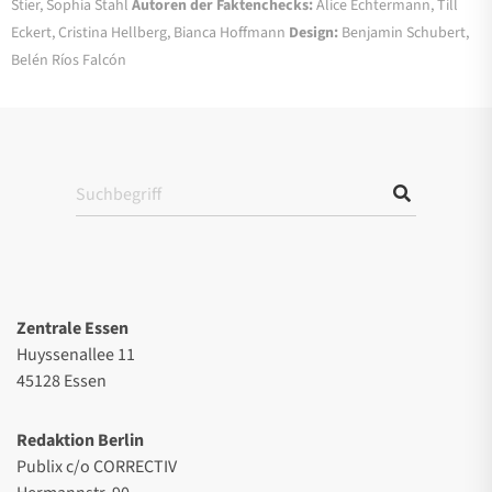
Stier, Sophia Stahl
Autoren der Faktenchecks:
Alice Echtermann, Till
Eckert, Cristina Hellberg, Bianca Hoffmann
Design:
Benjamin Schubert,
Belén Ríos Falcón
Zentrale Essen
Huyssenallee 11
45128 Essen
Redaktion Berlin
Publix c/o CORRECTIV