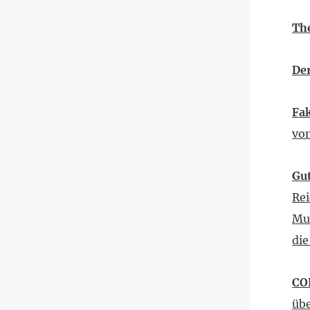
Th
Der
Fa
vo
Gut
Rei
Mut
di
CO
übe