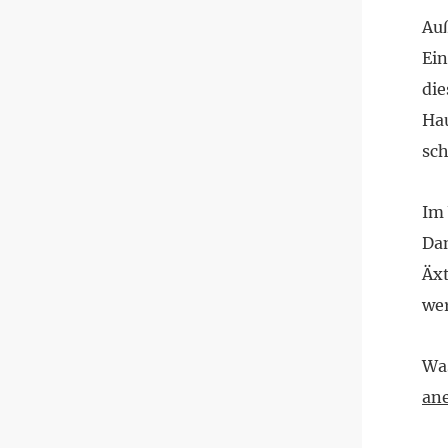
Au
Ei
die
Hau
sc
Im
Da
Äxt
we
Was
ane