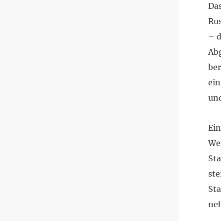
Das
Rus
– d
Abg
ber
ein
und
Ein
Wen
St
ste
Sta
neh