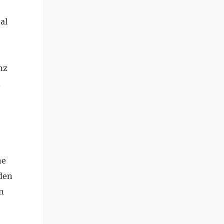
al
nz
n
ne
 den
n