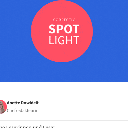
Anette Dowideit
Chefredakteurin
be Leserinnen und Leser,