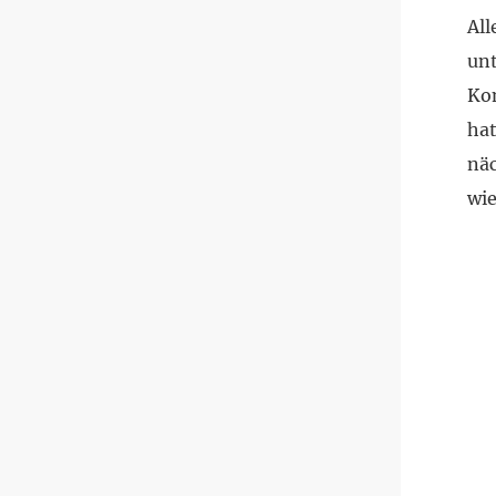
All
unt
Kom
hat
näc
wie