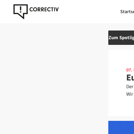
Starts
Zum Spotlig
07.
E
Der
Wir