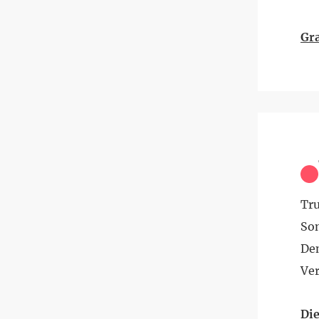
Gra
Tr
Son
Den
Ve
Di