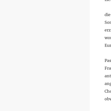
die
Son
erz
wom
Eur
Pas
Fra
ant
ang
Cho
obw