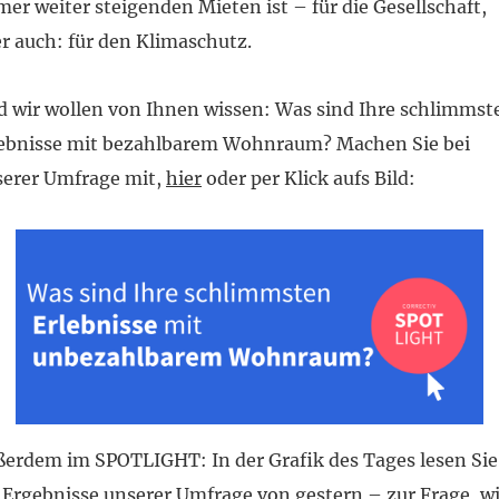
er weiter steigenden Mieten ist – für die Gesellschaft,
r auch: für den Klimaschutz.
 wir wollen von Ihnen wissen: Was sind Ihre schlimmst
lebnisse mit bezahlbarem Wohnraum? Machen Sie bei
serer Umfrage mit,
hier
oder per Klick aufs Bild:
erdem im SPOTLIGHT: In der Grafik des Tages lesen Sie
 Ergebnisse unserer Umfrage von gestern – zur Frage, w