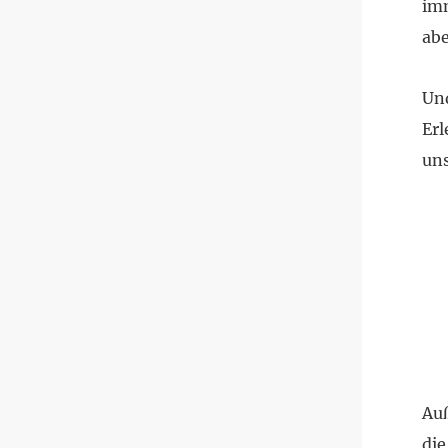
imm
abe
Und
Er
un
Auß
die