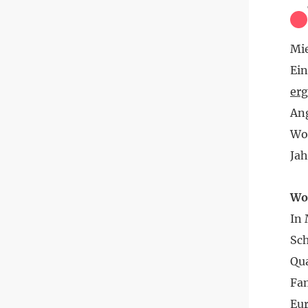
Mie
Ein
er
An
Wo
Jah
Wo 
In 
Sch
Qu
Fam
Eur