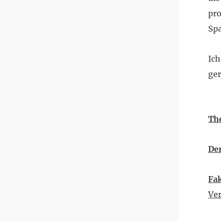
pro
Spa
Ich
ge
Th
Der
Fa
Ver