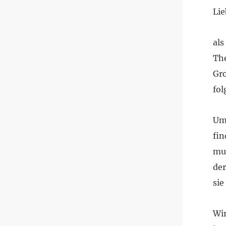
Lie
als
The
Gro
fol
Um 
fin
mus
der
sie
Wir