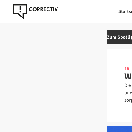
Starts
Zum Spotlig
18.
W
Die
une
sor