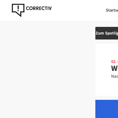
Starts
Zum Spotlig
02.
W
Nac