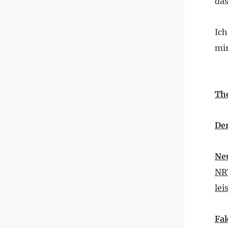
das
Ich
mi
Th
Der
Ne
NRW
lei
Fa