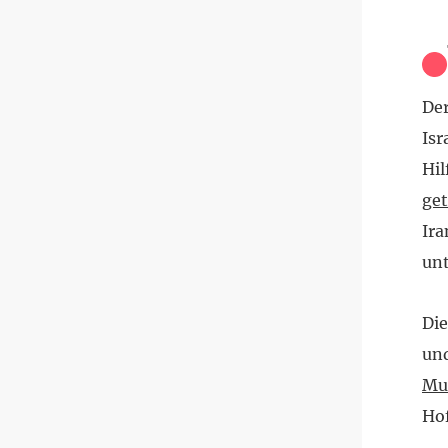
Der
Isr
Hi
get
Ira
un
Die
und
Mu
Ho