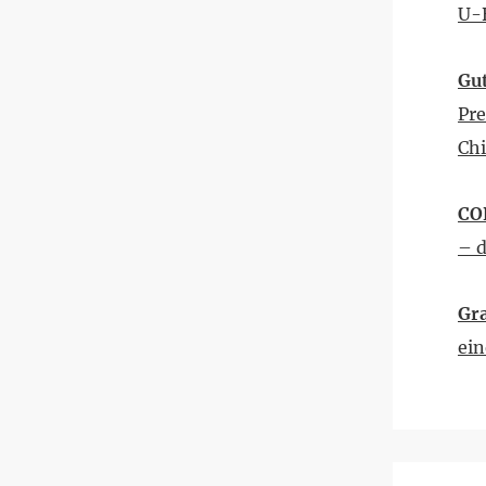
U-B
Gut
Pre
Ch
CO
– 
Gra
ein