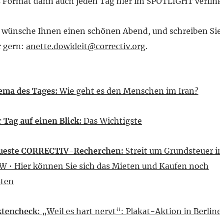
 Format dann auch jeden Tag hier im SPOTLIGHT verlink
 wünsche Ihnen einen schönen Abend, und schreiben Si
r gern:
anette.dowideit@correctiv.org
.
ema des Tages:
Wie geht es den Menschen im Iran?
 Tag auf einen Blick:
Das Wichtigste
ueste CORRECTIV-Recherchen:
Streit um Grundsteuer i
 • Hier können Sie sich das Mieten und Kaufen noch
sten
ktencheck:
„Weil es hart nervt“: Plakat-Aktion in Berlin