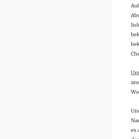
Auß
Abo
In
bek
be
Che
Unt
ans
Wo
Und
Na
es 