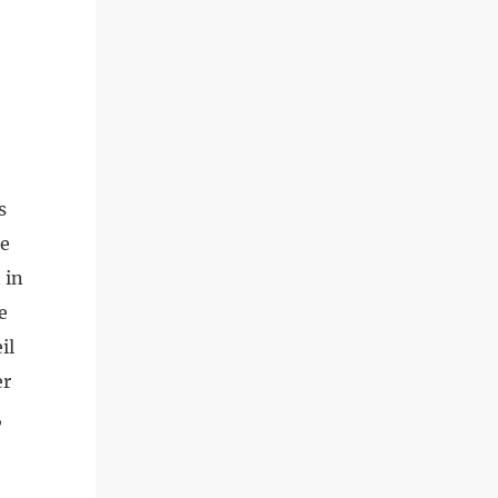
s
de
 in
e
il
er
,