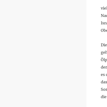
vie
Nac
Isr
Obe
Die
geh
Ölp
der
es 
das
Sor
die