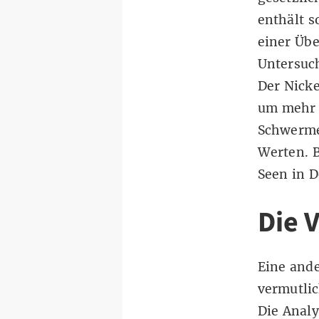
enthält 
einer Üb
Untersuc
Der Nicke
um mehr 
Schwerme
Werten. B
Seen in D
Die 
Eine and
vermutlic
Die Analy