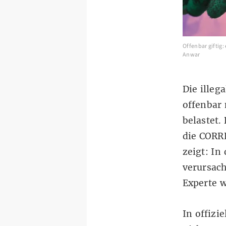
Offenbar giftig
Anwar
Die illeg
offenbar
belastet.
die CORR
zeigt: In
verursac
Experte w
In offizi