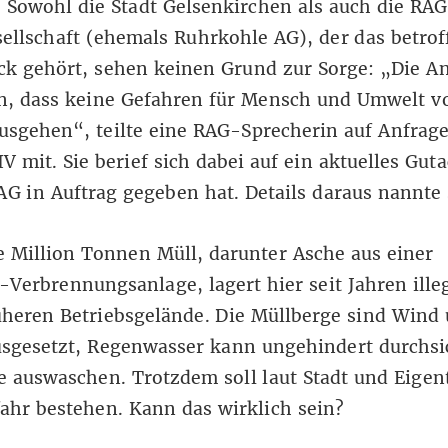
. Sowohl die Stadt Gelsenkirchen als auch die RAG
ellschaft (ehemals Ruhrkohle AG), der das betrof
ck gehört, sehen keinen Grund zur Sorge: „Die A
en, dass keine Gefahren für Mensch und Umwelt v
usgehen“, teilte eine RAG-Sprecherin auf Anfrag
 mit. Sie berief sich dabei auf ein aktuelles Gut
AG in Auftrag gegeben hat. Details daraus nannte 
 Million Tonnen Müll, darunter Asche aus einer
Verbrennungsanlage, lagert hier seit Jahren illeg
üheren Betriebsgelände. Die Müllberge sind Wind
usgesetzt, Regenwasser kann ungehindert durchsi
e auswaschen. Trotzdem soll laut Stadt und Eige
ahr bestehen. Kann das wirklich sein?