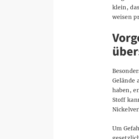
klein, da
weisen pr
Vorg
über
Besonders
Gelände a
haben, en
Stoff ka
Nickelver
Um Gefah
gesetzli