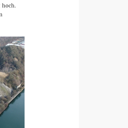
g hoch.
m