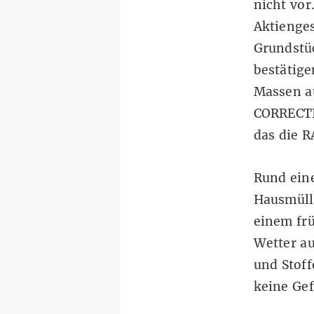
nicht vor
Aktienges
Grundstü
bestätig
Massen a
CORRECTIV
das die R
Rund eine
Hausmüll-
einem fr
Wetter a
und Stoff
keine Gef