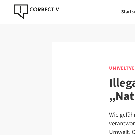
Starts
UMWELTVE
Ille
„Natü
Wie gefähr
verantwort
Umwelt. C