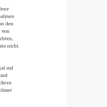
fene
nalysen
on den
e von
achten,
sie nicht.
al auf
 und
ckern
ntümer