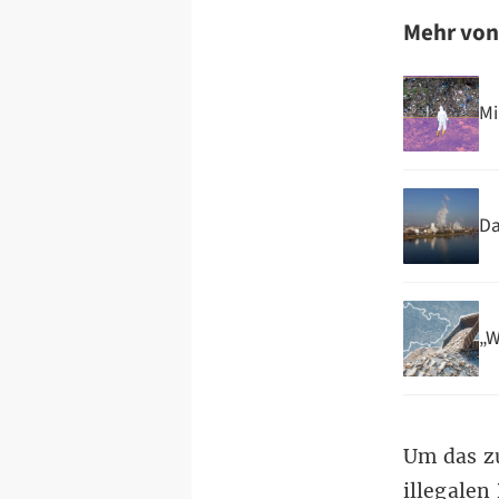
Mehr vo
Mi
Da
„W
Um das z
illegalen