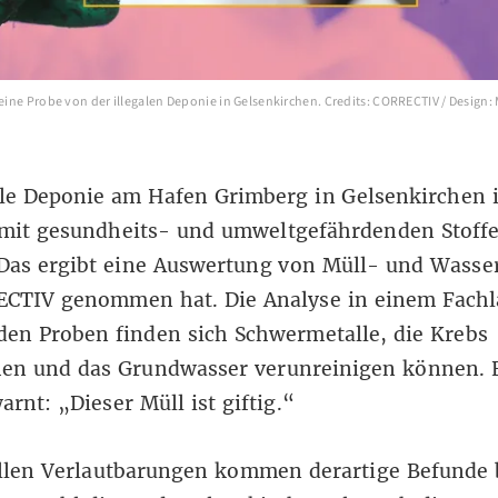
: eine Probe von der illegalen Deponie in Gelsenkirchen. Credits: CORRECTIV / Desig
ale Deponie am Hafen Grimberg in Gelsenkirchen i
 mit gesundheits- und umweltgefährdenden Stoff
 Das ergibt eine Auswertung von Müll- und Wasse
ECTIV genommen hat. Die Analyse in einem Fachl
 den Proben finden sich Schwermetalle, die Krebs
hen und das Grundwasser verunreinigen können. 
arnt: „Dieser Müll ist giftig.“
ellen Verlautbarungen kommen derartige Befunde 