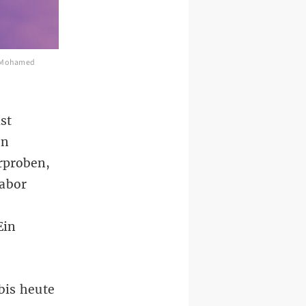
n: Mohamed
st
en
rproben,
abor
Ein
bis heute