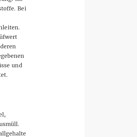
offe. Bei
leiten.
rüfwert
nderen
gegebenen
üsse und
et.
l,
usmüll.
allgehalte