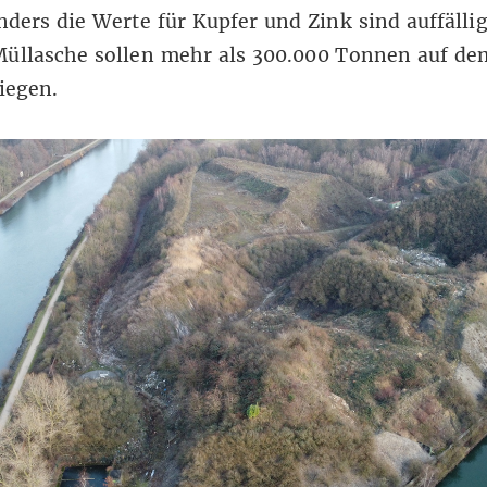
nders die Werte für Kupfer und Zink sind auffälli
Müllasche sollen mehr als 300.000 Tonnen auf de
iegen.