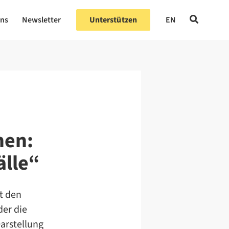
uns
Newsletter
Unterstützen
EN
hen:
älle“
ut den
der die
arstellung