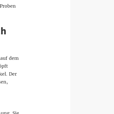
 Proben
ch
e auf dem
öpft
el. Der
sen,
ung. Sie