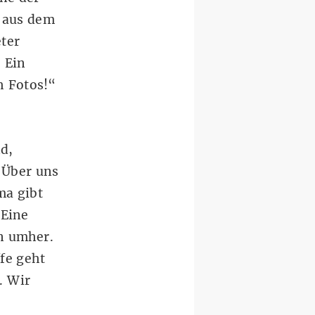
e aus dem
eter
. Ein
h Fotos!“
d,
 Über uns
ma gibt
 Eine
en umher.
fe geht
. Wir