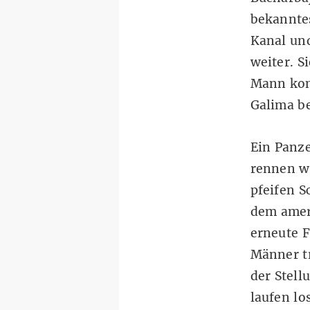
bekannte
Kanal und
weiter. S
Mann kom
Galima be
Ein Panz
rennen w
pfeifen S
dem amer
erneute F
Männer t
der Stell
laufen los