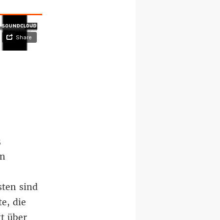
3
en
ten sind
e, die
gt über