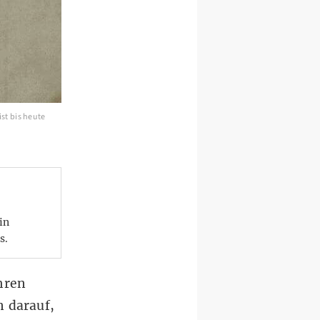
st bis heute
in
s.
hren
n darauf,