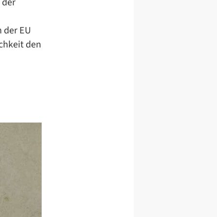
 der
 der EU
chkeit den