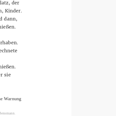
latz, der
n, Kinder.
nd dann,
hießen.
hrhaben.
rechnete
hießen.
r sie
 Bensmann.