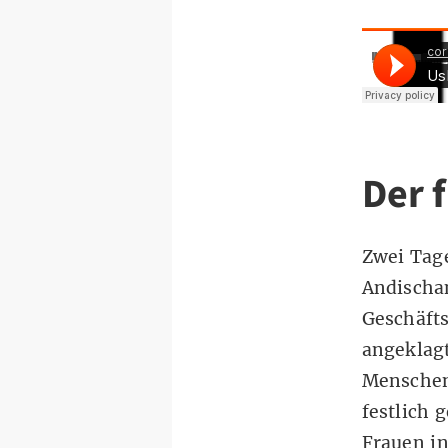
Der f
Zwei Tage
Andischan
Geschäfts
angeklagt
Menschen
festlich 
Frauen in