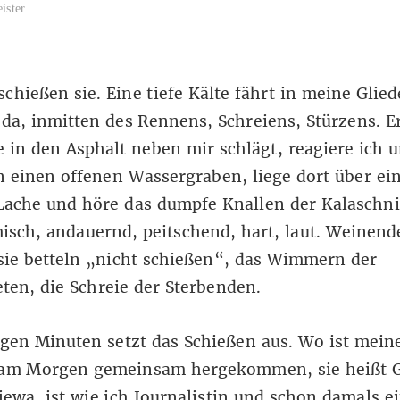
ister
chießen sie. Eine tiefe Kälte fährt in meine Gliede
 da, inmitten des Rennens, Schreiens, Stürzens. Er
e in den Asphalt neben mir schlägt, reagiere ich 
n einen offenen Wassergraben, liege dort über ei
 Lache und höre das dumpfe Knallen der Kalaschn
sch, andauernd, peitschend, hart, laut. Weinend
sie betteln „nicht schießen“, das Wimmern der
en, die Schreie der Sterbenden.
gen Minuten setzt das Schießen aus. Wo ist mein
 am Morgen gemeinsam hergekommen, sie heißt 
ewa, ist wie ich Journalistin und schon damals e