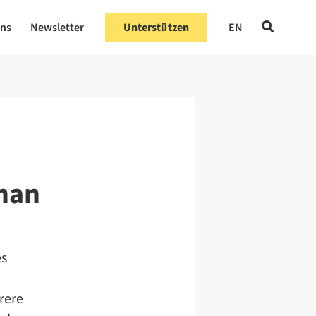
uns
Newsletter
Unterstützen
EN
han
es
rere