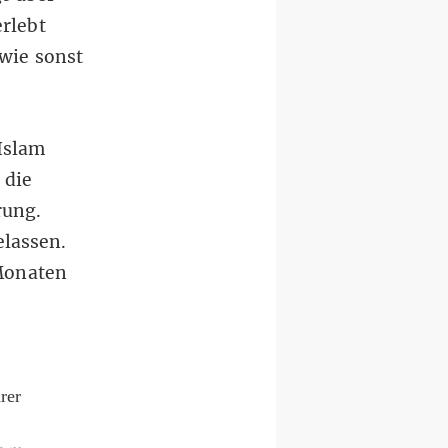
erlebt
wie sonst
Islam
 die
rung.
lassen.
Monaten