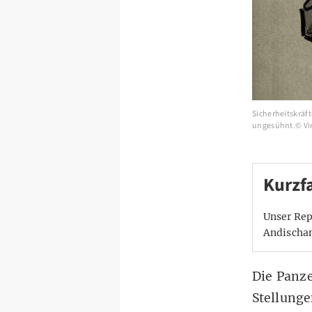
Sicherheitskräf
ungesühnt.© Vi
Kurzf
Unser Rep
Andischa
Die Panz
Stellunge