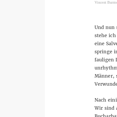
Vincent Burme
Und nun s
stehe ich
eine Salv
springe i
fauligen
unrhythmi
Männer, 
Verwundet
Nach eini
Wir sind
Bucharbaj