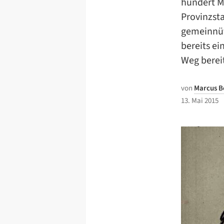
hundert M
Provinzst
gemeinnüt
bereits e
Weg berei
von
Marcus 
13. Mai 2015