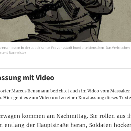
te erschiessen in der usbekischen Provonzstadt hunderte Menschen. Das Verbrechen i
ncent Burmeister
assung mit Video
orter Marcus Bensmann berichtet auch im Video vom Massaker 
n.
Hier geht es zum Video und zu einer Kurzfassung dieses Texte
erwagen kommen am Nachmittag. Sie rollen aus i
n entlang der Hauptstraße heran, Soldaten hocke