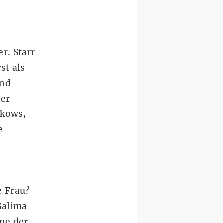
r. Starr
st als
und
ner
ikows,
e
e Frau?
Galima
ine der