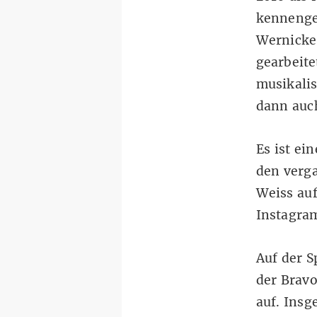
kennenge
Wernicke 
gearbeite
musikali
dann auc
Es ist ei
den verg
Weiss auf
Instagram
Auf der S
der Bravo
auf. Insg