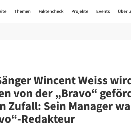
eite
Themen
Faktencheck
Projekte
Events
Über 
Sänger Wincent Weiss wird
en von der „Bravo“ geförd
in Zufall: Sein Manager wa
vo“-Redakteur