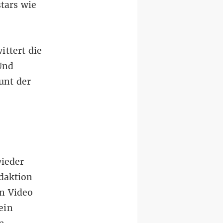
tars wie
ittert die
Und
unt der
ieder
daktion
in Video
ein