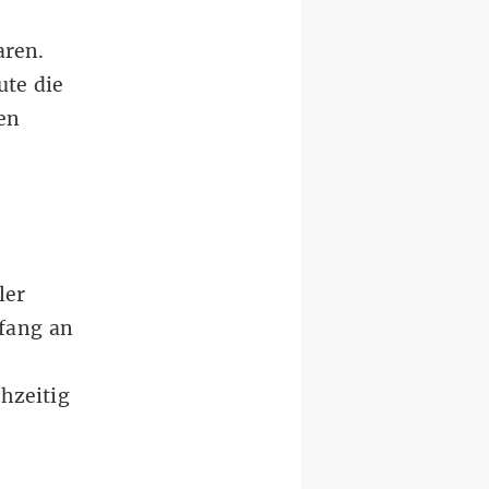
aren.
ute die
en
ler
nfang an
hzeitig