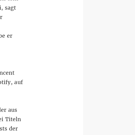
, sagt
r
be er
ncent
tify, auf
der aus
i Titeln
sts der