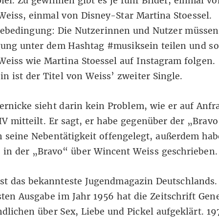
el. Zu gewinnen gibt es je fünf Bilder, einmal vo
eiss, einmal von Disney-Star Martina Stoessel.
ebedingung: Die Nutzerinnen und Nutzer müssen
ung unter dem Hashtag #musiksein teilen und s
eiss wie Martina Stoessel auf Instagram folgen.
n ist der Titel von Weiss’ zweiter Single.
rnicke sieht darin kein Problem, wie er auf Anfr
 mitteilt. Er sagt, er habe gegenüber der „Brav
 seine Nebentätigkeit offengelegt, außerdem hab
e in der „Bravo“ über Wincent Weiss geschrieben.
st das bekannteste Jugendmagazin Deutschlands. 
sten Ausgabe im Jahr 1956 hat die Zeitschrift Gen
dlichen über Sex, Liebe und Pickel aufgeklärt. 19