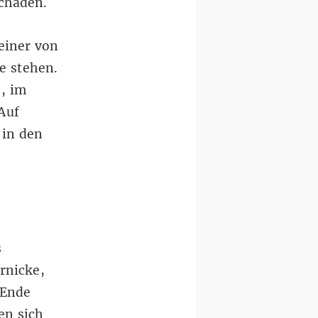
schaden.
 einer von
e stehen.
, im
Auf
 in den
s
rnicke,
 Ende
en sich