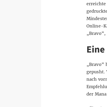
erreichte
gedruckte
Mindesten
Online-K
„Bravo“, 
Eine
„Bravo“ h
gepusht. 
nach vorn
Empfehlu
der Manag