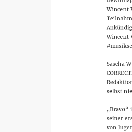
Gewinnspi
Wincent W
Teilnahm
Ankündig
Wincent W
#musiksei
Sascha We
CORRECTIV
Redaktion
selbst ni
„Bravo“ i
seiner er
von Jugen