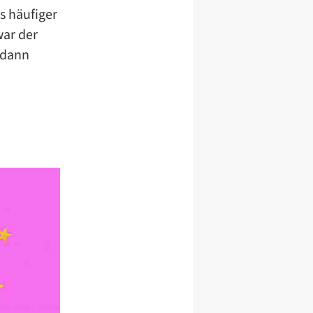
s häufiger
war der
 dann