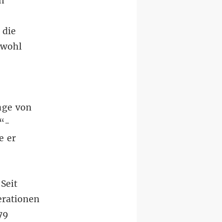
n
 die
owohl
age von
o“-
e er
Seit
erationen
79