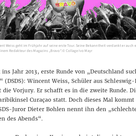
nt Weiss geht im Frühjahr auf seine erste Tour. Seine Bekanntheit verdankt er auch 
inem Redakteur des Magazins „Bravo“.© Collage Ivo Mayr
 ins Jahr 2013, erste Runde von „Deutschland suc
“ (DSDS): Wincent Weiss, Schüler aus Schleswig-
t die Vorjury. Er schafft es in die zweite Runde. Di
aribikinsel Curaçao statt. Doch dieses Mal kommt 
SDS-Juror Dieter Bohlen nennt ihn den „schlecht
en des Abends“.