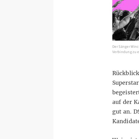
Der Sänger Wince
Verbindung zu e
Rückblick
Superstar
begeister
auf der K
gut an. D
Kandidat