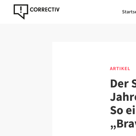
Starts
ARTIKEL
Der 
Jahr
So e
„Bra