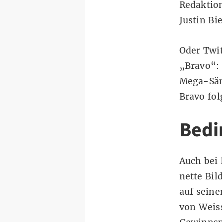
Redaktio
Justin Bi
Oder Twit
„Bravo“: 
Mega-Sän
Bravo fol
Bedi
Auch bei
nette Bil
auf seine
von Weiss