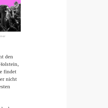
einer
ht den
Holstein,
e findet
er nicht
esten