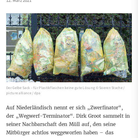
12. März 2021
Der Gelbe Sack – für Plastikflaschen keine gute Lösung © Soeren Stache /
picture alliance / dpa
Auf Niederländisch nennt er sich
„Zwerfinator“
,
der „Wegwerf-Terminator“. Dirk Groot sammelt in
seiner Nachbarschaft den Müll auf, den seine
Mitbürger achtlos weggeworfen haben – das