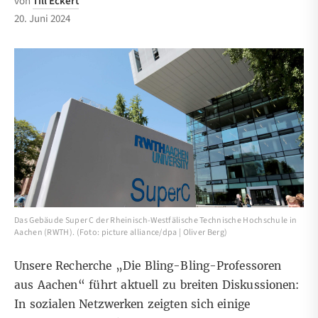
von
Till Eckert
20. Juni 2024
Das Gebäude Super C der Rheinisch-Westfälische Technische Hochschule in
Aachen (RWTH). (Foto: picture alliance/dpa | Oliver Berg)
Unsere Recherche „
Die Bling-Bling-Professoren
aus Aachen
“ führt aktuell zu breiten Diskussionen:
In sozialen Netzwerken zeigten sich einige