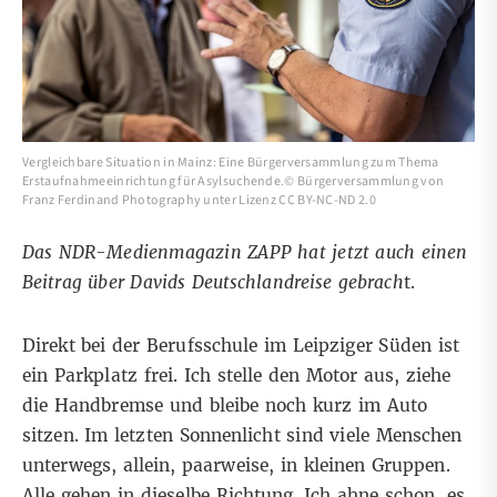
Vergleichbare Situation in Mainz: Eine Bürgerversammlung zum Thema
Erstaufnahmeeinrichtung für Asylsuchende.©
Bürgerversammlung
von
Franz Ferdinand Photography
unter
Lizenz CC BY-NC-ND 2.0
Das NDR-Medienmagazin ZAPP hat jetzt auch einen
Beitrag
über Davids Deutschlandreise gebrach
t.
Direkt bei der Berufsschule im Leipziger Süden ist
ein Parkplatz frei. Ich stelle den Motor aus, ziehe
die Handbremse und bleibe noch kurz im Auto
sitzen. Im letzten Sonnenlicht sind viele Menschen
unterwegs, allein, paarweise, in kleinen Gruppen.
Alle gehen in dieselbe Richtung. Ich ahne schon, es