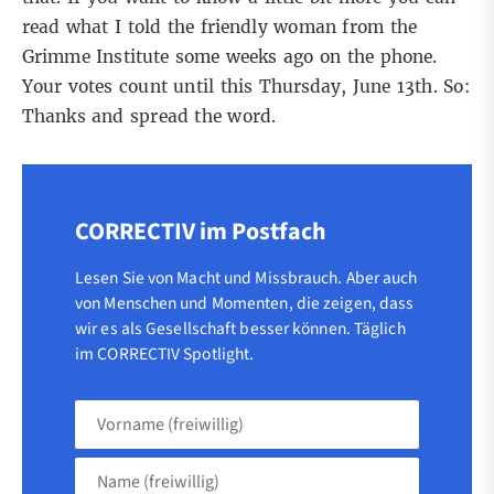
read what I told the friendly woman from the
Grimme Institute some weeks ago on the phone.
Your votes count until this Thursday, June 13th. So:
Thanks and spread the word.
CORRECTIV im Postfach
Lesen Sie von Macht und Missbrauch. Aber auch
von Menschen und Momenten, die zeigen, dass
wir es als Gesellschaft besser können. Täglich
im CORRECTIV Spotlight.
Vorname
(freiwillig)
Name