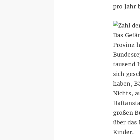
pro Jahr 
Das Gefän
Provinz h
Bundesre
tausend I
sich gesc
haben, B
Nichts, 
Haftansta
großen Bu
über das 
Kinder.