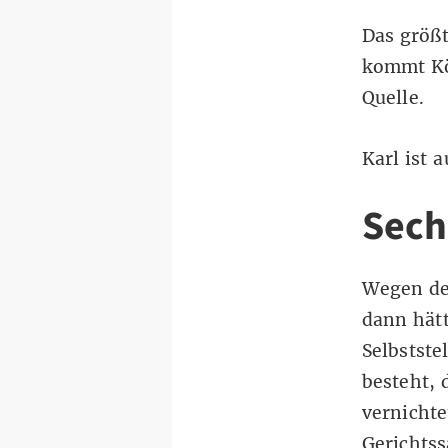
Das größ
kommt Köl
Quelle.
Karl ist 
Sech
Wegen de
dann hätt
Selbstste
besteht, 
vernichte
Gerichtss