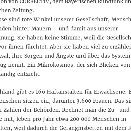
ion von CORRECTIV, dem
Bayerischen Rundfunk
un
chen Zeitung
.
se sind tote Winkel unserer Gesellschaft, Mensc
nden hinter Mauern – und damit aus unserer
ng. Sie haben keine Stimme, weil die Gesellsch
or ihnen fürchtet. Aber sie haben viel zu erzähle
ksal, ihre Sorgen und Ängste und über das System,
zug nennt. Ein Mikrokosmos, der sich Blicken vo
ständig entzieht.
hland gibt es 166 Haftanstalten für Erwachsene.
enschen sitzen ein
, darunter 3.600 Frauen. Das si
en Zahlen der Behörden. Rechnet man die Zu- und
 mit, leben pro Jahr etwa 200 000 Menschen in
lten, weil dadurch die Gefängnisbetten mit dem F