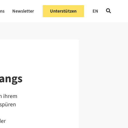
uns
Newsletter
Unterstützen
EN
fangs
h ihrem
 spüren
der