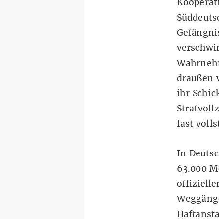
Kooperat
Süddeuts
Gefängnis
verschwi
Wahrnehmu
draußen v
ihr Schic
Strafvoll
fast voll
In Deutsc
63.000 M
offiziell
Weggänge
Haftansta