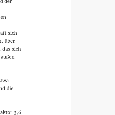
d der
hen
aft sich
n, über
 das sich
n außen
Etwa
nd die
aktor 3,6