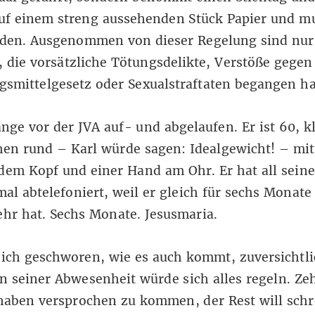
uf einem streng aussehenden Stück Papier und mu
den. Ausgenommen von dieser Regelung sind nur
, die vorsätzliche Tötungsdelikte, Verstöße gegen
gsmittelgesetz oder Sexualstraftaten begangen h
lange vor der JVA auf- und abgelaufen. Er ist 60, k
hen rund – Karl würde sagen: Idealgewicht! – mit
dem Kopf und einer Hand am Ohr. Er hat all sein
al abtelefoniert, weil er gleich für sechs Monate
hr hat. Sechs Monate. Jesusmaria.
sich geschworen, wie es auch kommt, zuversichtli
In seiner Abwesenheit würde sich alles regeln. Ze
haben versprochen zu kommen, der Rest will schr