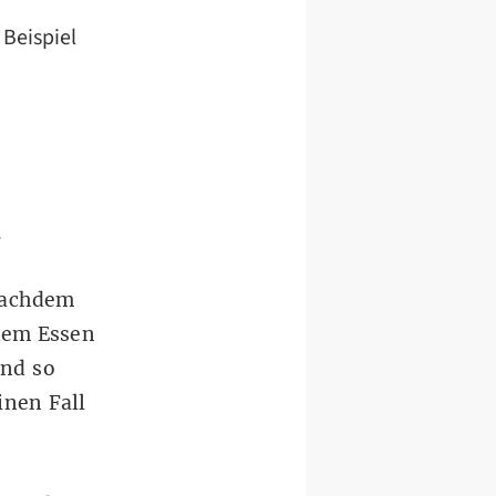
 Beispiel
.
 nachdem
 dem Essen
Und so
inen Fall