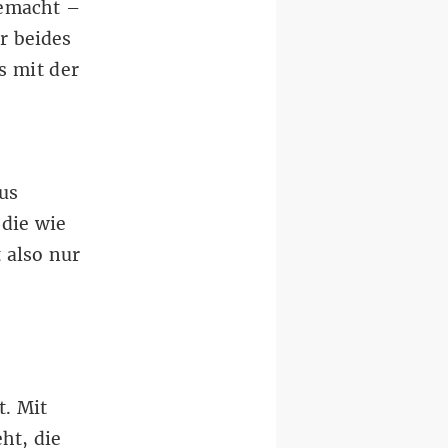
gemacht –
r beides
s mit der
aus
 die wie
 also nur
t. Mit
ht, die