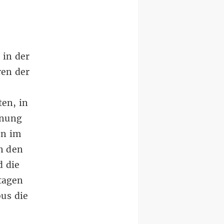
 in der
ren der
ten, in
nnung
en im
n den
d die
tagen
us die