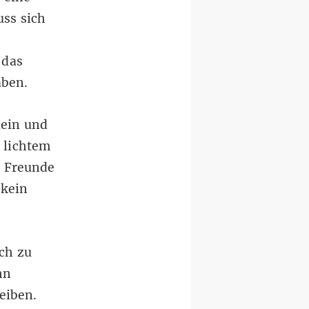
ss sich
 das
aben.
lein und
 lichtem
e Freunde
 kein
ch zu
hn
eiben.