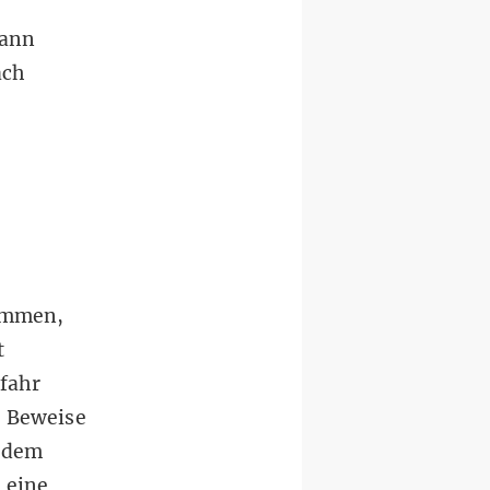
Dann
ach
ommen,
t
efahr
r Beweise
s dem
 eine