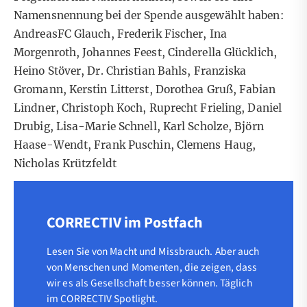
Namensnennung bei der Spende ausgewählt haben:
AndreasFC Glauch, Frederik Fischer, Ina
Morgenroth, Johannes Feest, Cinderella Glücklich,
Heino Stöver, Dr. Christian Bahls, Franziska
Gromann, Kerstin Litterst, Dorothea Gruß, Fabian
Lindner, Christoph Koch, Ruprecht Frieling, Daniel
Drubig, Lisa-Marie Schnell, Karl Scholze, Björn
Haase-Wendt, Frank Puschin, Clemens Haug,
Nicholas Krützfeldt
CORRECTIV im Postfach
Lesen Sie von Macht und Missbrauch. Aber auch
von Menschen und Momenten, die zeigen, dass
wir es als Gesellschaft besser können. Täglich
im CORRECTIV Spotlight.