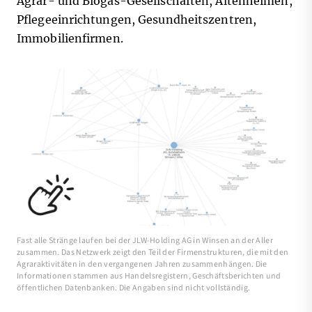
Agrar- und Biogas-Gesellschaften, Altenheimen,
Pflegeeinrichtungen, Gesundheitszentren,
Immobilienfirmen.
Fast alle Stränge laufen bei der JLW-Holding AG in Winsen an der Aller
zusammen. Das Netzwerk zeigt den Teil der Firmenstrukturen, die mit den
Agraraktivitäten in den vergangenen Jahren zusammenhängen. Die
Informationen stammen aus Handelsregistern, Geschäftsberichten und
öffentlichen Datenbanken. Die Angaben sind nicht vollständig.