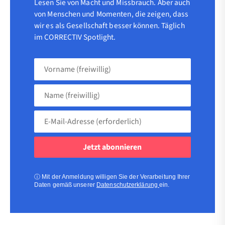
Lesen Sie von Macht und Missbrauch. Aber auch
von Menschen und Momenten, die zeigen, dass
wir es als Gesellschaft besser können. Täglich
im CORRECTIV Spotlight.
Vorname
(freiwillig)
Name
(freiwillig)
E-
Mail-
Adresse
(erforderlich)
(erforderlich)
ⓘ
Mit der Anmeldung willigen Sie der Verarbeitung Ihrer
Daten gemäß unserer
Datenschutzerklärung
ein.