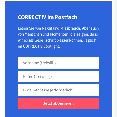
CORRECTIV im Postfach
Lesen Sie von Macht und Missbrauch. Aber auch
von Menschen und Momenten, die zeigen, dass
wir es als Gesellschaft besser können. Täglich
im CORRECTIV Spotlight.
Vorname
(freiwillig)
Name
(freiwillig)
E-
Mail-
Adresse
(erforderlich)
(erforderlich)