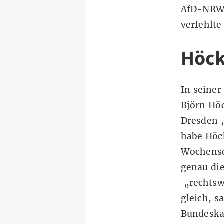
AfD-NRW 
verfehlte
Höck
In seiner
Björn Hö
Dresden „
habe Höck
Wochensc
genau di
„rechtsw
gleich, 
Bundeskan