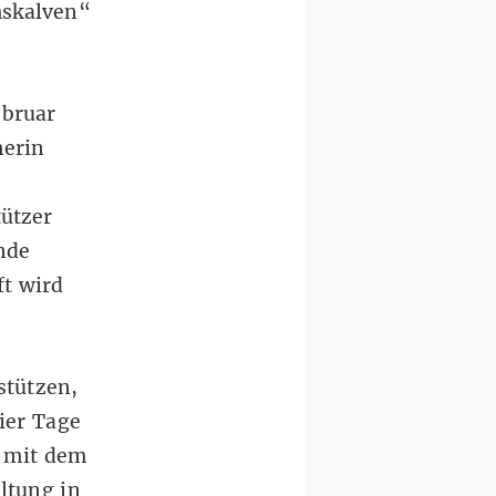
mskalven“
ebruar
herin
tützer
nde
ft wird
stützen,
Vier Tage
 mit dem
ltung in