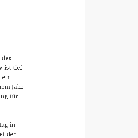
 des
ist tief
 ein
inem Jahr
ung für
tag in
ef der