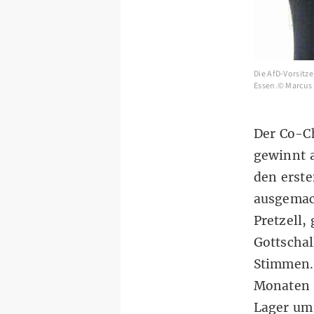
Die AfD-Vorsitz
Essen.© Marcu
Der Co-C
gewinnt 
den erste
ausgemac
Pretzell,
Gottschal
Stimmen. 
Monaten 
Lager um