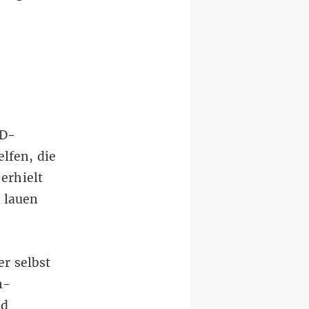
fD-
lfen, die
erhielt
 lauen
er selbst
n-
nd