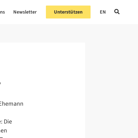
uns
Newsletter
Unterstützen
EN
y
r Ehemann
: Die
hen