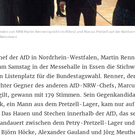
enden von NRW Martin Renner(spricht ins Mikro) und Marcus Pretzell auf der Wahlve
s Bensmann
hef der AfD in Nordrhein-Westfalen, Martin Renn
am Samstag in der Messehalle in Essen die Stich
n Listenplatz für die Bundestagswahl. Renner, der
hter Gegner des anderen AfD-NRW-Chefs, Marcu
 gilt, gewann mit 179 Stimmen. Sein Gegenkandid
k, ein Mann aus dem Pretzell-Lager, kam nur auf
Das Hauen und Stechen innerhalb der AfD, das se
andauert zwischen dem Petry-Pretzell-Lager un
 Björn Höcke, Alexander Gauland und Jörg Meuth