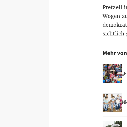
Pretzell 
Wogen zu 
demokrati
sichtlich
Mehr vo
„F
Ni