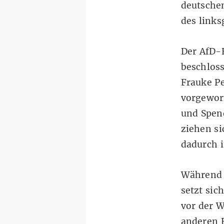
deutsche
des links
Der AfD-
beschloss
Frauke Pe
vorgeworf
und Spen
ziehen si
dadurch 
Während P
setzt sic
vor der 
anderen B