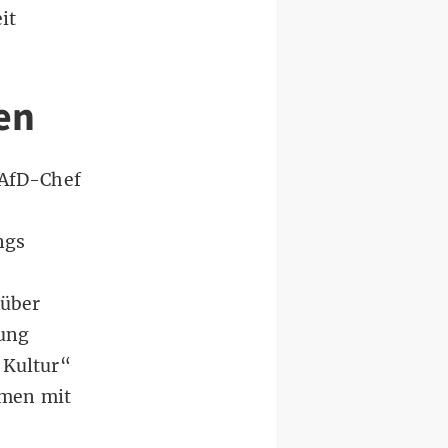
it
en
 AfD-Chef
ngs
 über
ung
 Kultur“
mmen mit