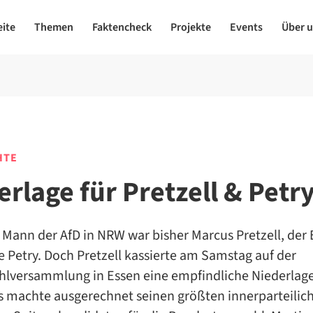
eite
Themen
Faktencheck
Projekte
Events
Über 
HTE
erlage für Pretzell & Petr
e Mann der AfD in NRW war bisher Marcus Pretzell, de
 Petry. Doch Pretzell kassierte am Samstag auf der
lversammlung in Essen eine empfindliche Niederlage
is machte ausgerechnet seinen größten innerparteilic