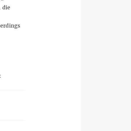
 die
lerdings
t