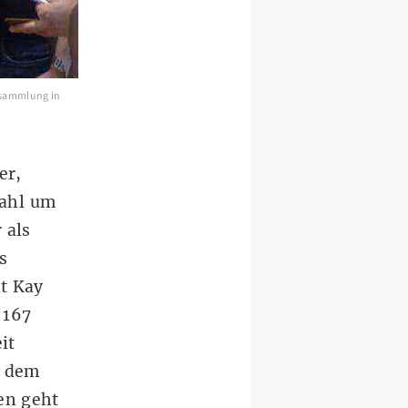
rsammlung in
er,
wahl um
 als
s
at Kay
 167
it
d dem
en geht