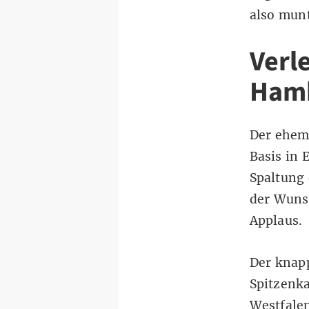
also munt
Verl
Ham
Der ehema
Basis in 
Spaltung 
der Wuns
Applaus.
Der knapp
Spitzenka
Westfalen