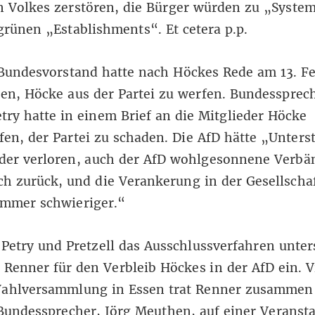
n Volkes zerstören, die Bürger würden zu „Syste
grünen „Establishments“. Et cetera p.p.
Bundesvorstand hatte nach Höckes Rede am 13. F
en, Höcke aus der Partei zu werfen. Bundessprec
try hatte in einem Brief an die Mitglieder Höcke
en, der Partei zu schaden. Die AfD hätte „Unters
der verloren, auch der AfD wohlgesonnene Verbä
ch zurück, und die Verankerung in der Gesellscha
immer schwieriger.“
etry und Pretzell das Ausschlussverfahren unter
h Renner für den Verbleib Höckes in der AfD ein. 
Wahlversammlung in Essen trat Renner zusammen
undessprecher, Jörg Meuthen, auf einer Veransta