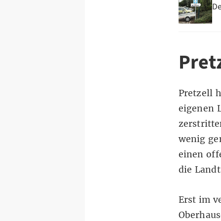
De
Pret
Pretzell 
eigenen L
zerstritt
wenig gem
einen off
die Land
Erst im v
Oberhaus