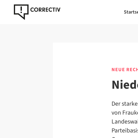
Starts
NEUE REC
Nied
Der stark
von Frauke
Landeswah
Parteibas