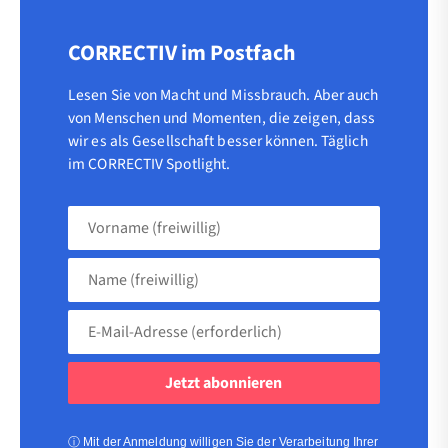
CORRECTIV im Postfach
Lesen Sie von Macht und Missbrauch. Aber auch
von Menschen und Momenten, die zeigen, dass
wir es als Gesellschaft besser können. Täglich
im CORRECTIV Spotlight.
Vorname
(freiwillig)
Name
(freiwillig)
E-
Mail-
Adresse
(erforderlich)
(erforderlich)
ⓘ
Mit der Anmeldung willigen Sie der Verarbeitung Ihrer