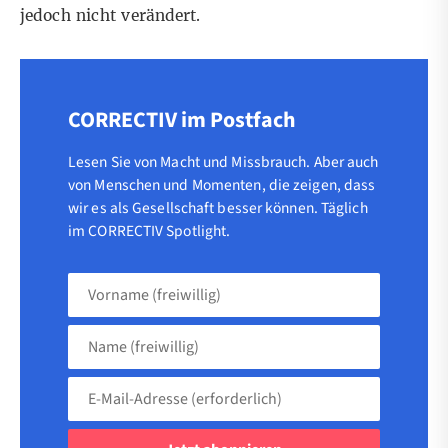
jedoch nicht verändert.
CORRECTIV im Postfach
Lesen Sie von Macht und Missbrauch. Aber auch
von Menschen und Momenten, die zeigen, dass
wir es als Gesellschaft besser können. Täglich
im CORRECTIV Spotlight.
Vorname
(freiwillig)
Name
(freiwillig)
E-
Mail-
Adresse