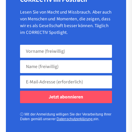
Lesen Sie von Macht und Missbrauch. Aber auch
von Menschen und Momenten, die zeigen, dass
wir es als Gesellschaft besser können. Täglich
im CORRECTIV Spotlight.
Vorname
(freiwillig)
Name
(freiwillig)
E-
Mail-
Adresse
(erforderlich)
(erforderlich)
ⓘ
Mit der Anmeldung willigen Sie der Verarbeitung Ihrer
Daten gemäß unserer
Datenschutzerklärung
ein.